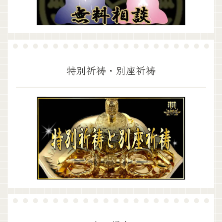
特別祈祷・別座祈祷