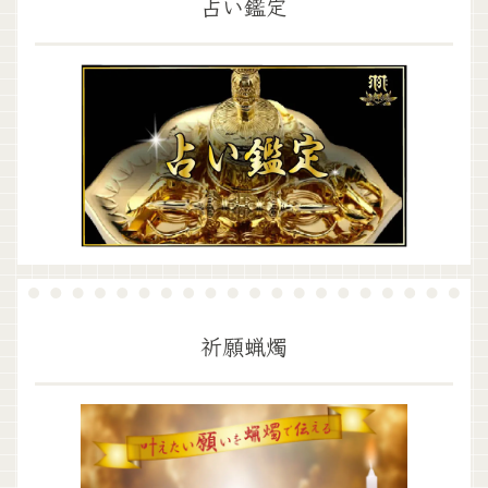
占い鑑定
祈願蝋燭