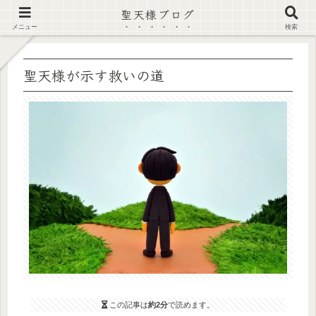
聖天様ブログ
【注意喚起】偽サイト及び偽情報に注意 ▶確認する◀
メニュー
検索
聖天様が示す救いの道
この記事は
約2分
で読めます。