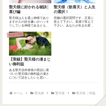
聖天様に好かれる秘訣│
聖天様（歓喜天）と人生
喜び編
の選択！
聖天様は人を選ぶ神様であり
究極の選択質問です。正直に
ますが人の好き嫌いがハッキ
答えて下さい。直感で答えて
リしている神様であるとも言
下さい。あなたが生まれ変わ
えます。聖天様は小さなこと
るとしたら、次の２つの内ど
も喜ぶ人...
ちらの人...
聖天様 ご利益
【実録】聖天様の凄まじ
い御利益
ある聖天信仰者様の実話に基
づいた聖天様の御利益の凄さ
について話をしたいと思いま
す。もちろん当該聖天信仰者
様には事...
ホーム
聖夫婦
聖天様
聖天様 ご利益