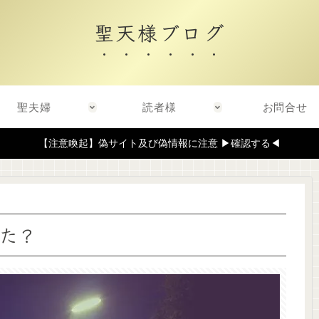
聖天様ブログ
聖夫婦
読者様
お問合せ
【注意喚起】偽サイト及び偽情報に注意 ▶確認する◀
た？