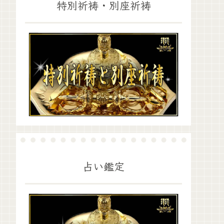
特別祈祷・別座祈祷
占い鑑定