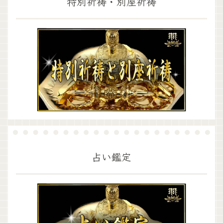
特別祈祷・別座祈祷
占い鑑定