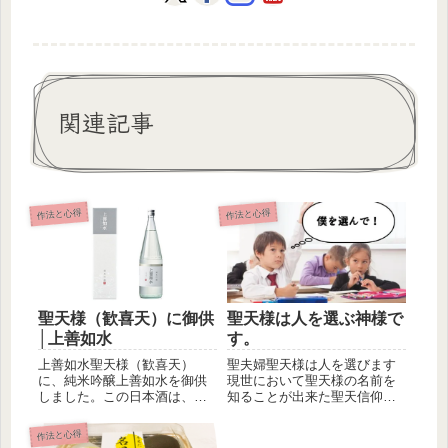
関連記事
作法と心得
作法と心得
聖天様（歓喜天）に御供
聖天様は人を選ぶ神様で
│上善如水
す。
上善如水聖天様（歓喜天）
聖夫婦聖天様は人を選びます
に、純米吟醸上善如水を御供
現世において聖天様の名前を
しました。この日本酒は、新
知ることが出来た聖天信仰を
潟県南魚沼郡にある白瀧酒造
始めたそれこそが聖天様に選
株式会社の...
ばれた証...
作法と心得