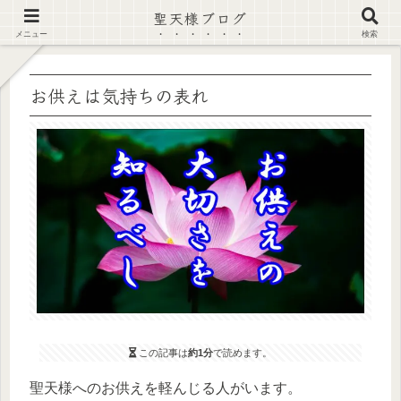
聖天様ブログ
【注意喚起】偽サイト及び偽情報に注意 ▶確認する◀
メニュー
検索
お供えは気持ちの表れ
この記事は
約1分
で読めます。
聖天様へのお供えを軽んじる人がいます。