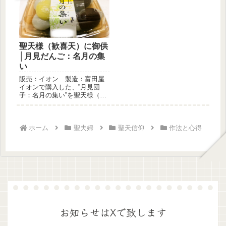
聖天様（歓喜天）に御供
│月見だんご：名月の集
い
販売：イオン 製造：富田屋
イオンで購入した、”月見団
子：名月の集い”を聖天様（歓
喜天）に御供しました！名
称：和生...
ホーム
聖夫婦
聖天信仰
作法と心得
お知らせはXで致します