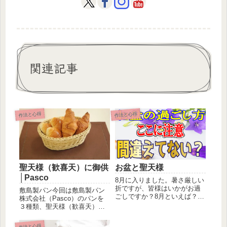
関連記事
作法と心得
作法と心得
聖天様（歓喜天）に御供
お盆と聖天様
│Pasco
8月に入りました。暑さ厳しい
折ですが、皆様はいかがお過
敷島製パン今回は敷島製パン
ごしですか？8月といえば？！
株式会社（Pasco）のパンを
夏休み、花火大会、盆踊り？
３種類、聖天様（歓喜天）に
それ...
御供しました。何故この３種
類の...
作法と心得