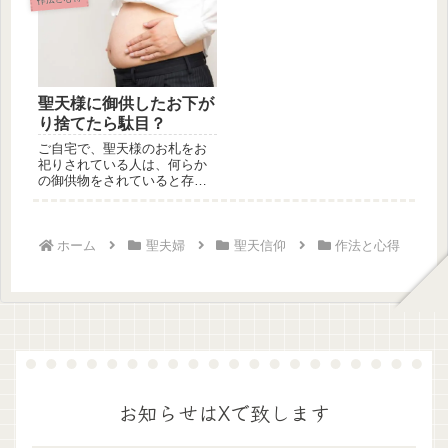
聖天様に御供したお下が
り捨てたら駄目？
ご自宅で、聖天様のお札をお
祀りされている人は、何らか
の御供物をされていると存じ
ます。聖天様の大好物は「お
酒・お大...
ホーム
聖夫婦
聖天信仰
作法と心得
お知らせはXで致します