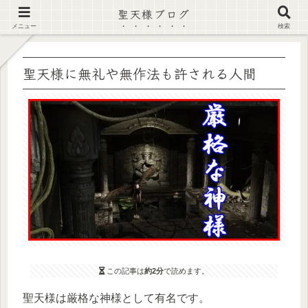
聖天様ブログ
【注意喚起】偽サイト及び偽情報に注意 ▶確認する◀
メニュー
検索
聖天様に無礼や無作法も許される人間
この記事は
約2分
で読めます。
聖天様は厳格な神様として有名です。