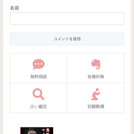
名前
無料相談
各種祈祷
占い鑑定
祈願蝋燭