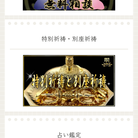
特別祈祷・別座祈祷
占い鑑定