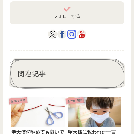
フォローする
関連記事
聖天様 奇跡
聖天様 奇跡
聖天信仰やめても良いで
聖天様に救われた一言