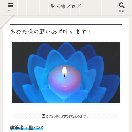
聖天様ブログ
【注意喚起】偽サイト及び偽情報に注意 ▶確認する◀
メニュー
検索
あなた様の願い必ず叶えます！
この記事は
約2分
で読めます。
執筆者：聖パパ