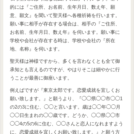
的には『ご住所、お名前、生年月日、数え年、願
意、願文』を聞いて聖天様へ各種祈祷を行います。
願い事に相手が存在する場合は、相手の『ご住所、
お名前、生年月日、数え年』を伺います。願い事に
学校や会社が存在する時は、学校や会社の『所在
地、名称』を伺います。
聖天様は神様ですから、多くを言わなくとも全て御
承知とも言えるのですが、やはりそこは細やかに行
うことが最善に御座います。
例えばですが『東京太郎です。恋愛成就を宜しくお
願い致します。』と願うより、『◯◯県◯◯市◯◯1
の2の3に住む、◯◯と言います。歳は◯◯年◯◯月
◯◯日生まれの◯◯歳です。どうか、◯◯県◯◯市
◯◯4の5の6に住む、◯◯さんと恋人になれますよう
に、恋愛成就を宜しくお願い致します。』と願う方