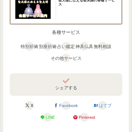
聖天様に仕える聖夫婦の各種サービ
ス
各種サービス
特別祈祷
別座祈祷
占い鑑定
神具仏具
無料相談
その他サービス
シェアする
X
Facebook
はてブ
LINE
Pinterest