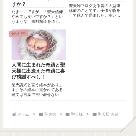
すか？
聖夫婦ブログある昔の大型連
休前のことです。子供が咳を
たま～にですが、「聖天信仰
して休んで居ました。幸い熱
やめても良いですか？」とい
もなく食事も出来ていたの
うような、無料相談を頂くこ
で、自宅に...
とが御座います。これを相談
してくる...
聖天様 奇跡
人間に生まれた奇蹟と聖
天様に出逢えた奇蹟に喜
び感謝すべし！
聖天講式と言う経本がありま
す。その経本に書かれてある
経文は言葉で言い表せないほ
どの有り難い聖天様（歓喜
天）からの...
ホーム
聖夫婦
聖天様
聖天様 奇跡