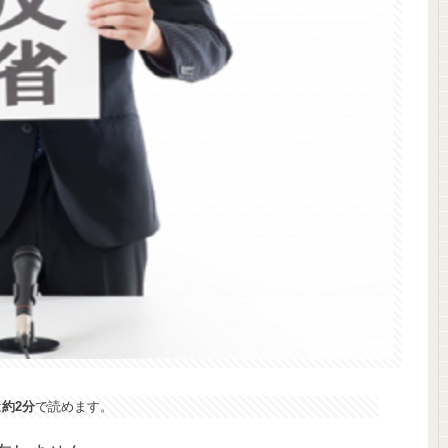
は
約2分
で読めます。