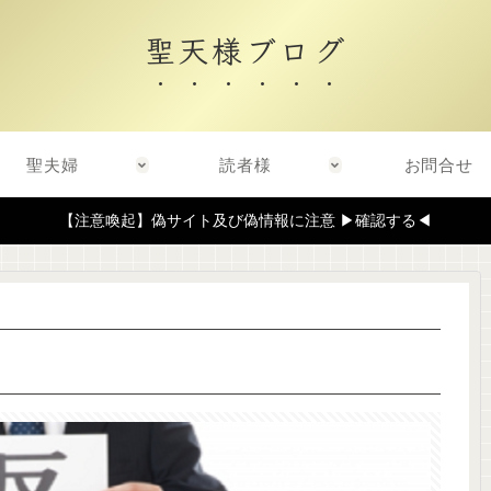
聖天様ブログ
聖夫婦
読者様
お問合せ
【注意喚起】偽サイト及び偽情報に注意 ▶確認する◀