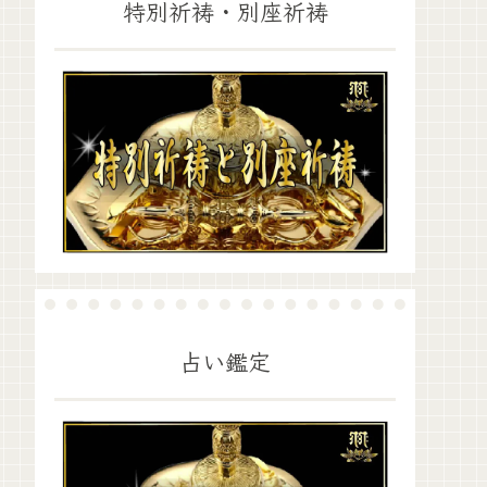
特別祈祷・別座祈祷
占い鑑定