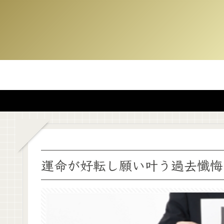
運命が好転し願い叶う過去懺悔