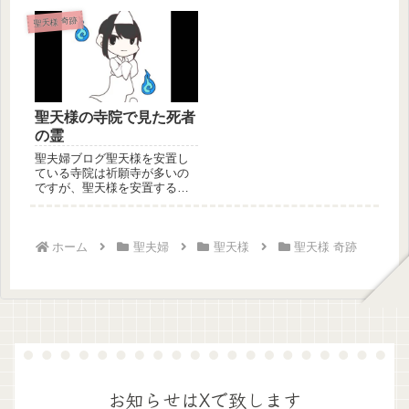
うと同時に「叶うかな」とい
え、自分の力では変えること
う不安が...
の出来ない...
聖天様 奇跡
聖天様の寺院で見た死者
の霊
聖夫婦ブログ聖天様を安置し
ている寺院は祈願寺が多いの
ですが、聖天様を安置する供
養寺も存在します。ここは敢
えて寺院...
ホーム
聖夫婦
聖天様
聖天様 奇跡
お知らせはXで致します