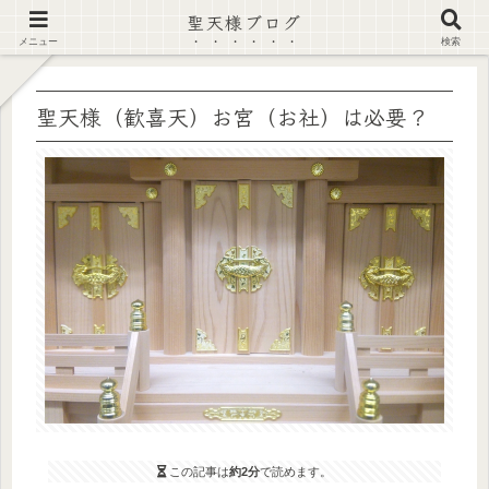
聖天様ブログ
【注意喚起】偽サイト及び偽情報に注意 ▶確認する◀
メニュー
検索
聖天様（歓喜天）お宮（お社）は必要？
この記事は
約2分
で読めます。