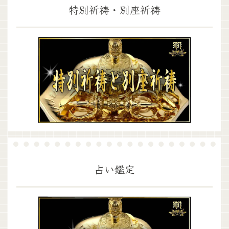
特別祈祷・別座祈祷
占い鑑定