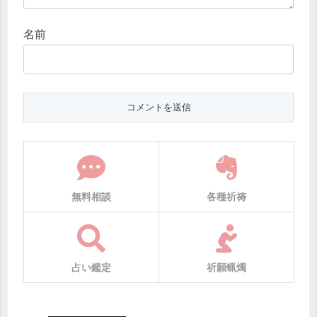
名前
無料相談
各種祈祷
占い鑑定
祈願蝋燭