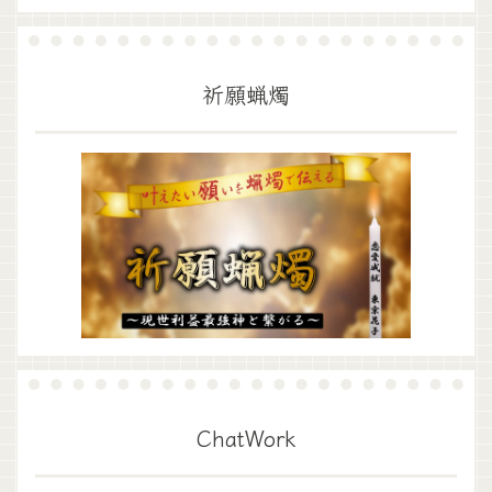
祈願蝋燭
ChatWork