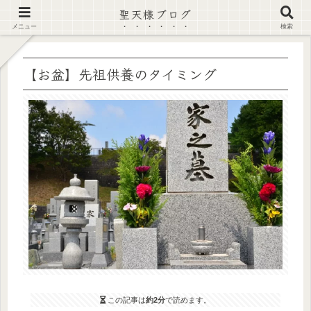
聖天様ブログ
【注意喚起】偽サイト及び偽情報に注意 ▶確認する◀
メニュー
検索
【お盆】先祖供養のタイミング
この記事は
約2分
で読めます。