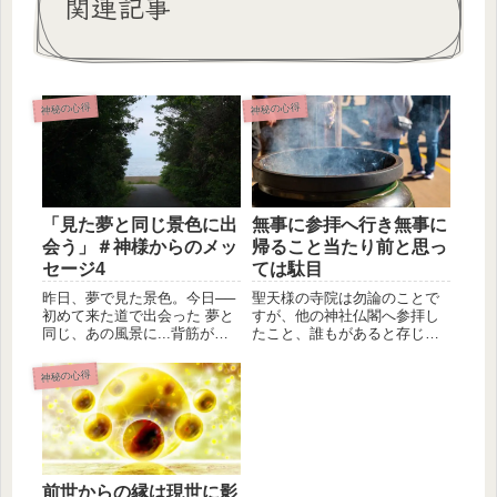
関連記事
神秘の心得
神秘の心得
「見た夢と同じ景色に出
無事に参拝へ行き無事に
会う」＃神様からのメッ
帰ること当たり前と思っ
セージ4
ては駄目
昨日、夢で見た景色。今日──
聖天様の寺院は勿論のことで
初めて来た道で出会った 夢と
すが、他の神社仏閣へ参拝し
同じ、あの風景に...背筋がゾ
たこと、誰もがあると存じま
クっとした。これがデジャ...
す。これまでも、当たり前と
思っては...
神秘の心得
前世からの縁は現世に影