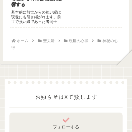
響する
基本的に前世からの強い縁は
現世にも引き継がれます。前
世で強い縁であった者同士
は、現世でも何らかの形で出
会うもので...
ホーム
聖夫婦
現世の心得
神秘の心
得
お知らせはXで致します
フォローする