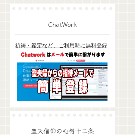
ChatWork
祈祷・鑑定など、ご利用時に無料登録
聖天信仰の心得十二条