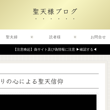
聖天様ブログ
聖夫婦
読者様
お問合せ
【注意喚起】偽サイト及び偽情報に注意 ▶確認する◀
りの心による聖天信仰