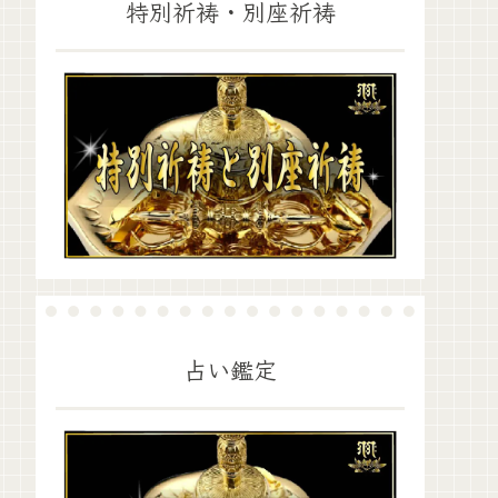
特別祈祷・別座祈祷
占い鑑定