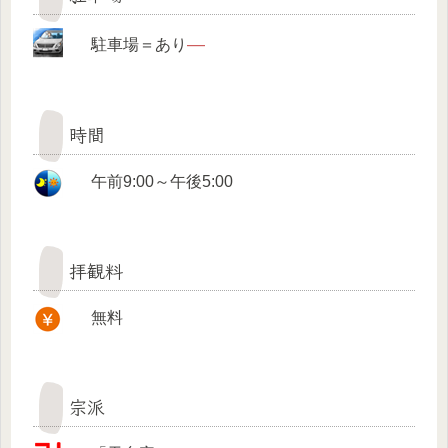
—
駐車場＝あり
時間
午前9:00～午後5:00
拝観料
無料
宗派