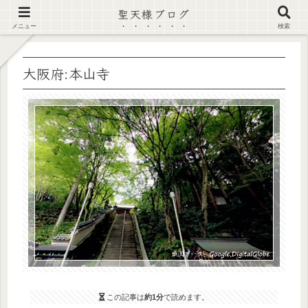
聖天様ブログ
【注意喚起】偽サイト及び偽情報に注意 ▶確認する◀
メニュー
検索
大阪府:本山寺
この記事は
約1分
で読めます。