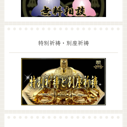
特別祈祷・別座祈祷