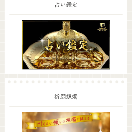
占い鑑定
祈願蝋燭