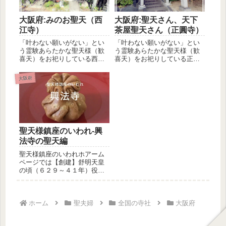
大阪府:みのお聖天（西
大阪府:聖天さん、天下
江寺）
茶屋聖天さん（正圓寺）
「叶わない願いがない」とい
「叶わない願いがない」とい
う霊験あらたかな聖天様（歓
う霊験あらたかな聖天様（歓
喜天）をお祀りしている西江
喜天）をお祀りしている正圓
寺、俗称＝みのお聖天をご紹
寺、俗称＝聖天さん、天下茶
介します...
屋聖天さ...
大阪府
聖天様鎮座のいわれ-興
法寺の聖天編
聖天様鎮座のいわれホアーム
ページでは【創建】舒明天皇
の頃（６２９～４１年）役行
者小角が、堂宇を建立したの
を開基と...
ホーム
聖夫婦
全国の寺社
大阪府