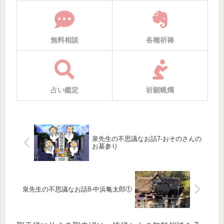
無料相談
各種祈祷
占い鑑定
祈願蝋燭
泉先生の不思議なお話7-おそのさんの
お墓参り
泉先生の不思議なお話8-中浜亀太郎①