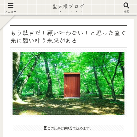
聖天様ブログ
【注意喚起】偽サイト及び偽情報に注意 ▶確認する◀
メニュー
検索
もう駄目だ！願い叶わない！と思った直ぐ
先に願い叶う未来がある
この記事は
約1分
で読めます。