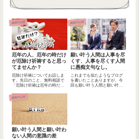
成就の心得
成就の心得
願い叶う人間は人事を尽
厄年の人、厄年の時だけ
くす、人事を尽くす人間
が厄除け祈祷すると思っ
に愚痴文句なし。
てませんか？
これまでも似たようなブログ
厄除け祈祷についてお話しま
を書いたことありますが、今
す。先日のこと、無料相談で
回も願い叶う人間と願い叶わ
「厄除け祈祷は厄年の時だけ
ない人間の違いに関したブロ
すれば良いですか？」と聞か
グを書き...
れました...
成就の心得
願い叶う人間と願い叶わ
ない人間の意識の差