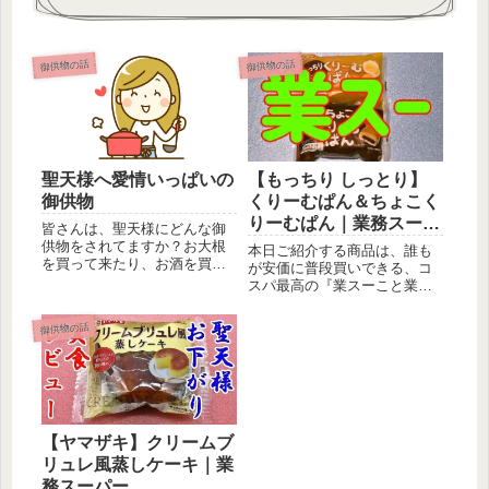
御供物の話
御供物の話
【もっちり しっとり】
聖天様へ愛情いっぱいの
くりーむぱん＆ちょこく
御供物
りーむぱん｜業務スーパ
皆さんは、聖天様にどんな御
ー
供物をされてますか？お大根
本日ご紹介する商品は、誰も
を買って来たり、お酒を買っ
が安価に普段買いできる、コ
て来たり、甘菓子を買って来
スパ最高の『業スーこと業務
たりされ...
スーパー』の『オイシスの菓
子パン』...
御供物の話
【ヤマザキ】クリームブ
リュレ風蒸しケーキ｜業
務スーパー