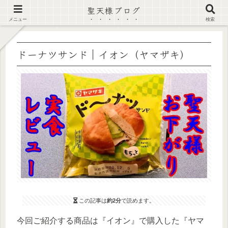
聖天様ブログ
【注意喚起】偽サイト及び偽情報に注意 ▶確認する◀
メニュー
検索
ドーナツサンド｜イオン（ヤマザキ）
この記事は
約2分
で読めます。
今回ご紹介する商品は『イオン』で購入した『ヤマ