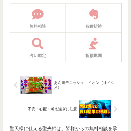
無料相談
各種祈祷
占い鑑定
祈願蝋燭
あん餅デニッシュ｜イオン（オイシ
ス）
不安・心配・考え過ぎに注意
聖天様に仕える聖夫婦は、皆様からの無料相談を承