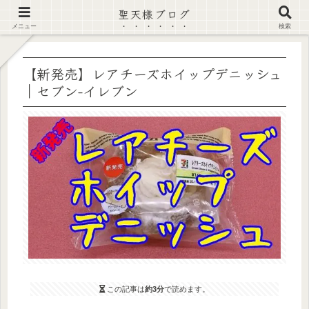
聖天様ブログ
【注意喚起】偽サイト及び偽情報に注意 ▶確認する◀
メニュー
検索
【新発売】レアチーズホイップデニッシュ
｜セブン-イレブン
この記事は
約3分
で読めます。