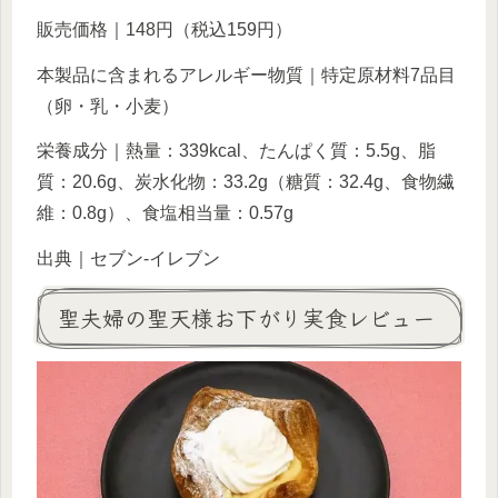
販売価格｜148円（税込159円）
本製品に含まれるアレルギー物質｜特定原材料7品目
（卵・乳・小麦）
栄養成分｜熱量：339kcal、たんぱく質：5.5g、脂
質：20.6g、炭水化物：33.2g（糖質：32.4g、食物繊
維：0.8g）、食塩相当量：0.57g
出典｜セブン-イレブン
聖夫婦の聖天様お下がり実食レビュー