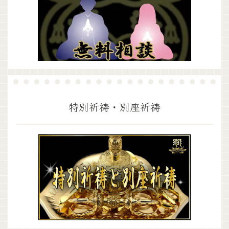
特別祈祷・別座祈祷