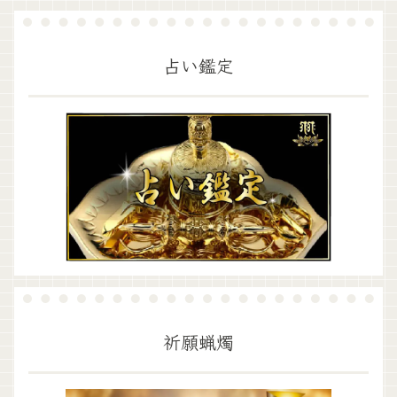
占い鑑定
祈願蝋燭