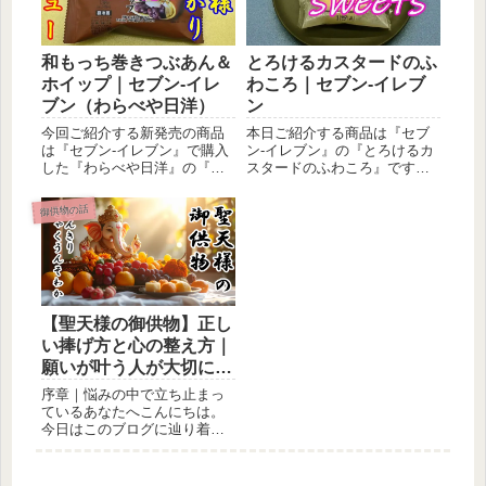
和もっち巻きつぶあん＆
とろけるカスタードのふ
ホイップ｜セブン-イレ
わころ｜セブン-イレブ
ブン（わらべや日洋）
ン
今回ご紹介する新発売の商品
本日ご紹介する商品は『セブ
は『セブン-イレブン』で購入
ン-イレブン』の『とろけるカ
した『わらべや日洋』の『和
スタードのふわころ』です。
もっち巻きつぶあん＆ホイッ
どうぞ聖天様への御供物とし
プ』で...
て参考...
御供物の話
【聖天様の御供物】正し
い捧げ方と心の整え方｜
願いが叶う人が大切にし
ていること
序章｜悩みの中で立ち止まっ
ているあなたへこんにちは。
今日はこのブログに辿り着い
てくださって、本当にありが
とうござ...