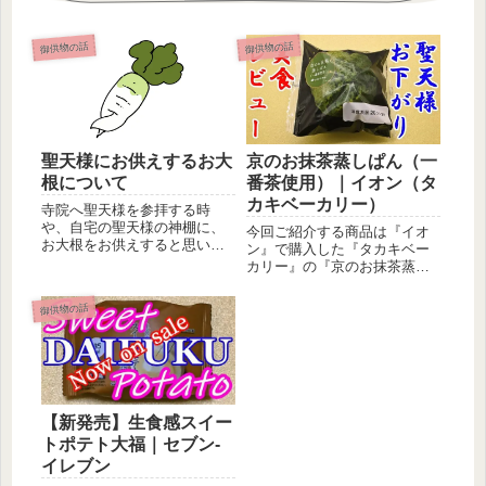
御供物の話
御供物の話
聖天様にお供えするお大
京のお抹茶蒸しぱん（一
根について
番茶使用）｜イオン（タ
カキベーカリー）
寺院へ聖天様を参拝する時
や、自宅の聖天様の神棚に、
今回ご紹介する商品は『イオ
お大根をお供えすると思いま
ン』で購入した『タカキベー
す。そこで「スーパーで切っ
カリー』の『京のお抹茶蒸し
てあるお大...
ぱん（一番茶使用）』です。
聖天様へ...
御供物の話
【新発売】生食感スイー
トポテト大福｜セブン-
イレブン