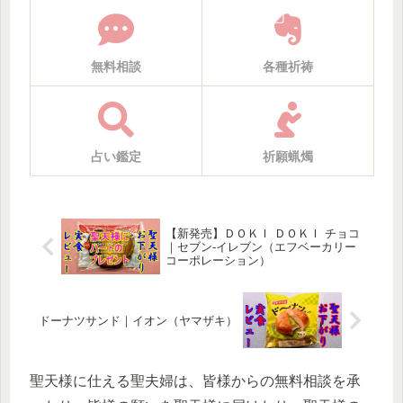
無料相談
各種祈祷
占い鑑定
祈願蝋燭
【新発売】ＤＯＫＩ ＤＯＫＩ チョコ
｜セブン-イレブン（エフベーカリー
コーポレーション）
ドーナツサンド｜イオン（ヤマザキ）
聖天様に仕える聖夫婦は、皆様からの無料相談を承