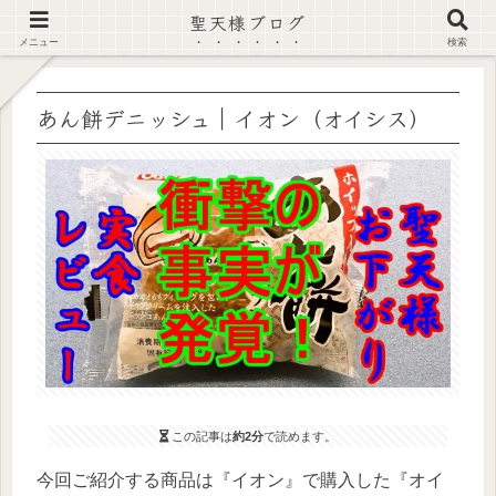
聖天様ブログ
【注意喚起】偽サイト及び偽情報に注意 ▶確認する◀
メニュー
検索
あん餅デニッシュ｜イオン（オイシス）
この記事は
約2分
で読めます。
今回ご紹介する商品は『イオン』で購入した『オイ