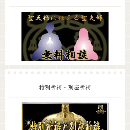
特別祈祷・別座祈祷