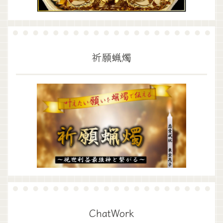
祈願蝋燭
ChatWork