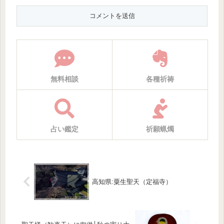
無料相談
各種祈祷
占い鑑定
祈願蝋燭
高知県:粟生聖天（定福寺）