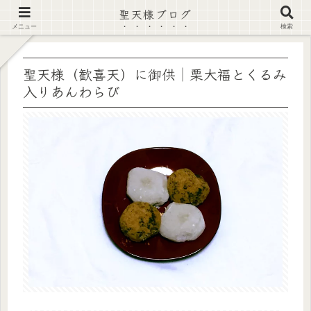
聖天様ブログ
【注意喚起】偽サイト及び偽情報に注意 ▶確認する◀
メニュー
検索
聖天様（歓喜天）に御供│栗大福とくるみ
入りあんわらび