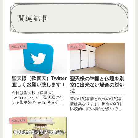
関連記事
作法と心得
作法と心得
聖天様（歓喜天）Twitter
聖天様の神棚と仏壇を別
宜しくお願い致します！
室に出来ない場合の対処
法
今日は聖天様（歓喜天）
Twitterというか、聖天様に仕
昔の住宅事情と現代の住宅事
える聖夫婦のTwitterを紹介し
情は異なります。田舎の家は
ます。最近当サイトにも...
比較的に広い場合が多いです
が、都会の家は比較的に狭い
場合が多...
作法と心得