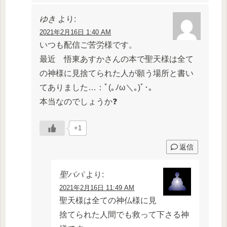
ゆき
より:
2021年2月16日 1:40 AM
いつも配信ご苦労様です。
最近 悟東あすかさんの本で聖天様は全て
の神様に見捨てられた人が願う場所と書い
てありました…：ﾟ(｡ﾉω＼｡)ﾟ･｡
本当なのでしょうか❓
+1
返信
聖パパ
より:
2021年2月16日 11:49 AM
聖天様は全ての神仏様に見
捨てられた人間でも救って下さる神