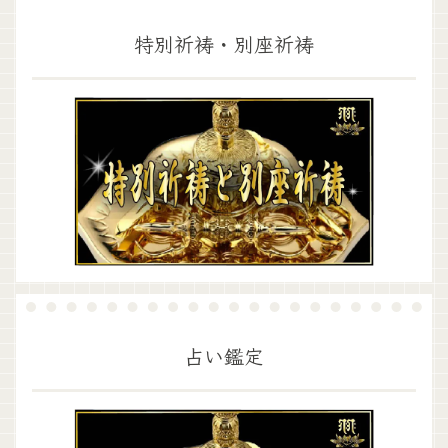
特別祈祷・別座祈祷
占い鑑定