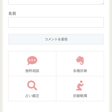
名前
無料相談
各種祈祷
占い鑑定
祈願蝋燭