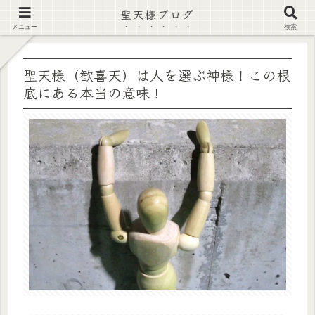
聖天様ブログ
【注意喚起】偽サイト及び偽情報に注意 ▶確認する◀
メニュー
検索
聖天様（歓喜天）は人を選ぶ神様！この根
底にある本当の意味！