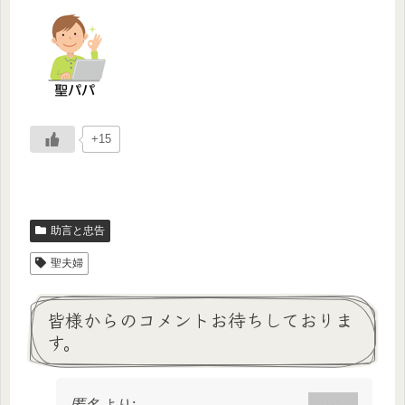
+15
助言と忠告
聖夫婦
皆様からのコメントお待ちしておりま
す。
匿名
より: