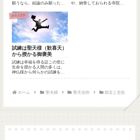
願うなら、結論のみ願った方
や、納骨しておられる寺院へ
が良いです。その過程などを
での、ご先祖様供養ですよ
願うのは...
ね。その時...
助言と忠告
試練は聖天様（歓喜天）
から授かる御褒美
試練は幸福を得る証この世に
生命を授かる人間の多くは、
神仏様から何らかの試練を授
かります。更には試練が大き
ければ大...
ホーム
聖夫婦
聖天信仰
助言と忠告