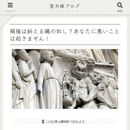
聖天様ブログ
【注意喚起】偽サイト及び偽情報に注意 ▶確認する◀
メニュー
検索
禍福は糾える縄の如し？あなたに悪いこと
は起きません！
この記事は
約3分
で読めます。