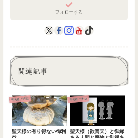
フォローする
関連記事
聖天様 ご利益
聖天様 ご利益
聖天様（歓喜天）と御縁
聖天様の有り得ない御利
ある人間と魔物と御縁あ
益