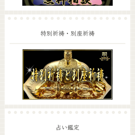
特別祈祷・別座祈祷
占い鑑定