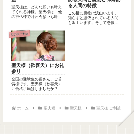
る人間の特徴
聖天様は、どんな願いも叶え
てくれる神様。聖天様は、他
この世に魔物は沢山います。
の神仏様で叶わぬ願いも叶え
知らずと憑依されている人間
てくれる神様。聖天様は、絶
も沢山います。そして憑依さ
対に叶わ...
れている人間ほど、自分が憑
依されて...
聖天様 ご利益
聖天様（歓喜天）にお礼
参り
全国の受験生の皆さん、ご苦
労様です。聖天様（歓喜天）
に合格祈願はしましたか？既
に合格を決められた方は、聖
天様（歓...
ホーム
聖夫婦
聖天様
聖天様 ご利益