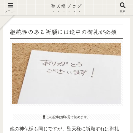
聖天様ブログ
【注意喚起】偽サイト及び偽情報に注意 ▶確認する◀
メニュー
検索
継続性のある祈願には途中の御礼が必須
この記事は
約2分
で読めます。
他の神仏様も同じですが、聖天様に祈願すれば御礼