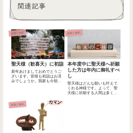
関連記事
祈願と御礼
祈願と御礼
聖天様（歓喜天）に初詣
本年度中に聖天様へ祈願
した方は年内に御礼すべ
新年あけましておめでとうご
し
ざいます。皆様も初詣はお済
みでしょうか。我家も今朝か
聖天様はどんな願いも叶えて
ら氏神様と近くの聖天様（歓
くれる神様です。よって、聖
喜天）へ...
天様に祈願する人間は多くい
ます。もちろん本年度中に祈
願された...
祈願と御礼