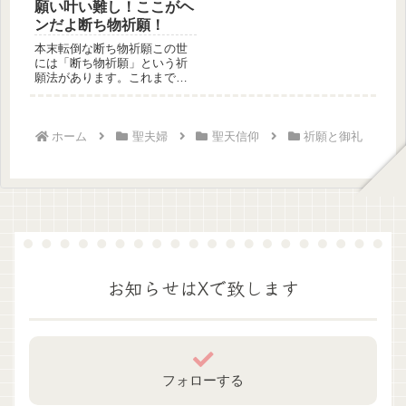
願い叶い難し！ここがヘ
ンだよ断ち物祈願！
本末転倒な断ち物祈願この世
には「断ち物祈願」という祈
願法があります。これまでの
記事にも記しておりますが、
聖天様（...
ホーム
聖夫婦
聖天信仰
祈願と御礼
お知らせはXで致します
フォローする