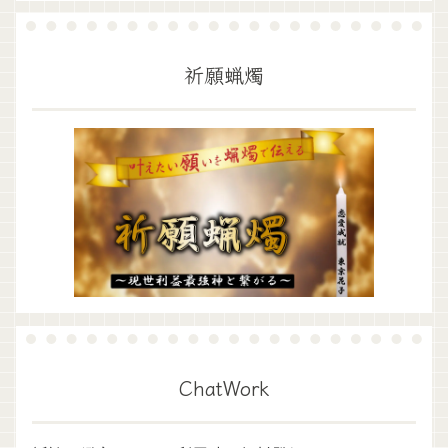
祈願蝋燭
ChatWork