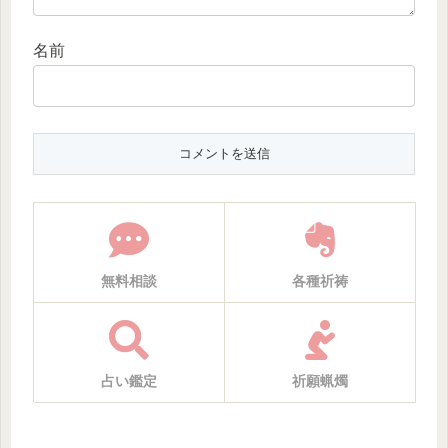
名前
無料相談
各種祈祷
占い鑑定
祈願蝋燭