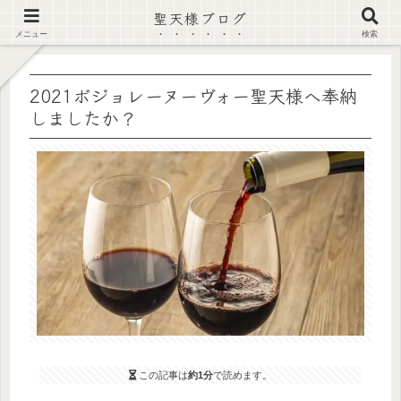
聖天様ブログ
【注意喚起】偽サイト及び偽情報に注意 ▶確認する◀
メニュー
検索
2021ボジョレーヌーヴォー聖天様へ奉納
しましたか？
この記事は
約1分
で読めます。