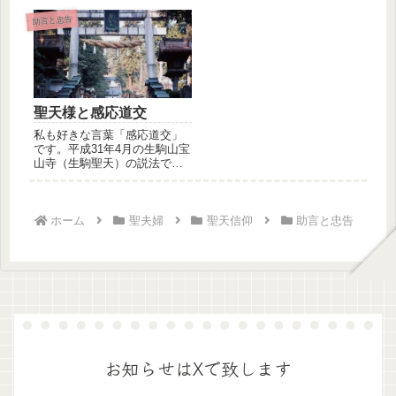
「◯◯聖天◯◯寺（院）へ行
きたい」と感...
助言と忠告
聖天様と感応道交
私も好きな言葉「感応道交」
です。平成31年4月の生駒山宝
山寺（生駒聖天）の説法で
す。聖天様ブログ読者様にも
紹介し...
ホーム
聖夫婦
聖天信仰
助言と忠告
お知らせはXで致します