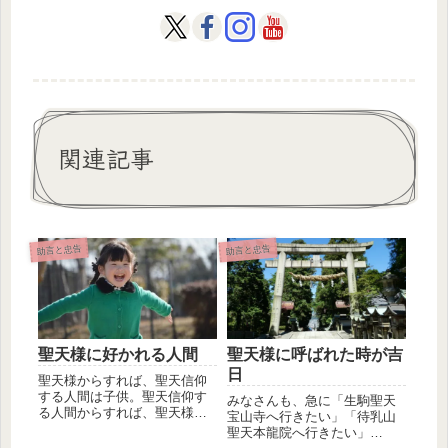
関連記事
助言と忠告
助言と忠告
聖天様に好かれる人間
聖天様に呼ばれた時が吉
日
聖天様からすれば、聖天信仰
する人間は子供。聖天信仰す
みなさんも、急に「生駒聖天
る人間からすれば、聖天様は
宝山寺へ行きたい」「待乳山
両親。これが理解できる人の
聖天本龍院へ行きたい」
み続きを...