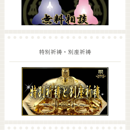
特別祈祷・別座祈祷