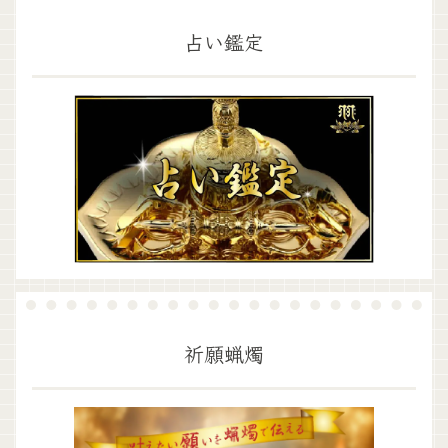
占い鑑定
祈願蝋燭