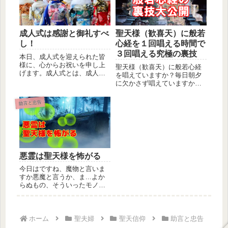
成人式は感謝と御礼すべ
聖天様（歓喜天）に般若
し！
心経を１回唱える時間で
３回唱える究極の裏技
本日、成人式を迎えられた皆
様に、心からお祝いを申し上
聖天様（歓喜天）に般若心経
げます。成人式とは、成人し
を唱えていますか？毎日朝夕
たものを祝福する行事です。
に欠かさず唱えていますか？
それにも...
ところで何回くらい唱えてい
ますか？...
助言と忠告
悪霊は聖天様を怖がる
今日はですね、魔物と言いま
すか悪魔と言うか、ま...よか
らぬもの、そういったモノの
仕業による、一つの出来事を
お話...
ホーム
聖夫婦
聖天信仰
助言と忠告