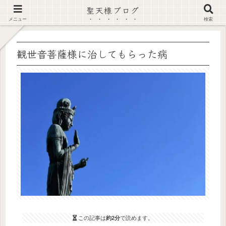
聖天様ブログ
【注意喚起】偽サイト及び偽情報に注意 ▶確認する◀
メニュー
検索
観世音菩薩様に治してもらった病
この記事は
約2分
で読めます。