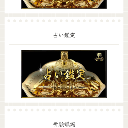
占い鑑定
祈願蝋燭