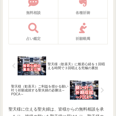
無料相談
各種祈祷
占い鑑定
祈願蝋燭
聖天様（歓喜天）に般若心経を１回唱
える時間で３回唱える究極の裏技
聖天様（歓喜天）ご利益を授かる願い
叶う祈願成就する聖夫婦の必勝法～
PDCA～
聖天様に仕える聖夫婦は、皆様からの無料相談を承