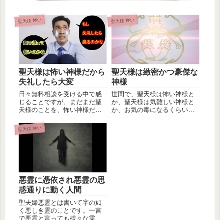
聖天様 怖い
聖天様 怖い
聖天様は緻密かつ豪傑な
聖天様は怖い神様だから
神様
失礼したら大変
世間で、聖天様は怖い神様と
日々無料相談を受ける中で感
か、聖天様は気難しい神様と
じることですが、まだまだ聖
か、お気の毒になるくらいの
天様のことを、怖い神様だと
言われようですが、私が思う
いうイメージを持つ人が多い
に聖天様...
ようです...
聖天様 怖い
悪霊に憑依され悪霊の思
惑通りに動く人間
聖夫婦悪霊とは書いて字の如
く悪しき霊のことです。一言
で悪霊と言っても様々な霊が