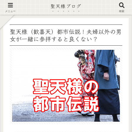
聖天様ブログ
【注意喚起】偽サイト及び偽情報に注意 ▶確認する◀
メニュー
検索
聖天様（歓喜天）都市伝説！夫婦以外の男
女が一緒に参拝すると良くない？