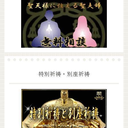
特別祈祷・別座祈祷