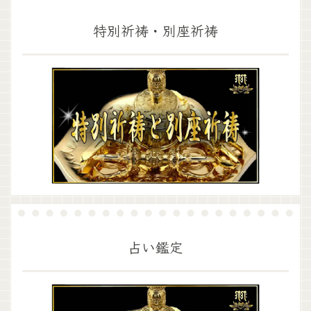
特別祈祷・別座祈祷
占い鑑定