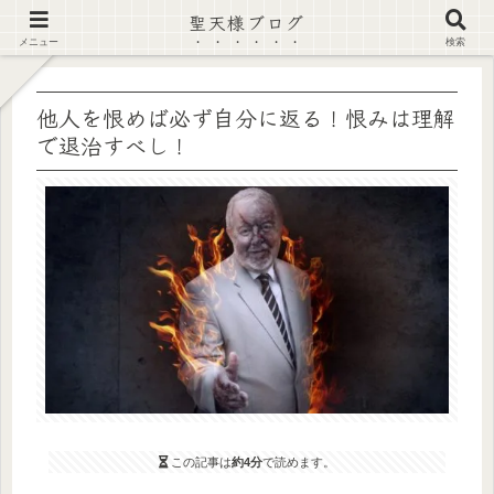
聖天様ブログ
【注意喚起】偽サイト及び偽情報に注意 ▶確認する◀
メニュー
検索
他人を恨めば必ず自分に返る！恨みは理解
で退治すべし！
この記事は
約4分
で読めます。