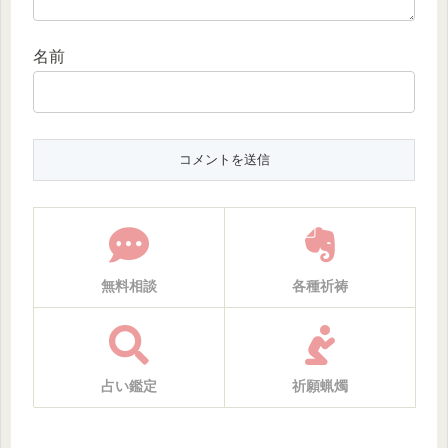
名前
無料相談
各種祈祷
占い鑑定
祈願蝋燭