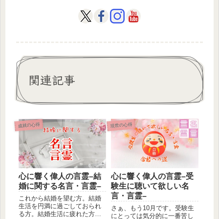
関連記事
成就の心得
現世の心得
心に響く偉人の言霊–結
心に響く偉人の言霊–受
婚に関する名言・言霊–
験生に聴いて欲しい名
言・言霊–
これから結婚を望む方。結婚
生活を円満に過ごしておられ
さぁ、もう10月です。受験生
る方。結婚生活に疲れた方。
にとっては気分的に一番苦し