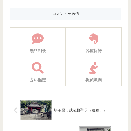
無料相談
各種祈祷
占い鑑定
祈願蝋燭
埼玉県：武蔵野聖天（萬福寺）