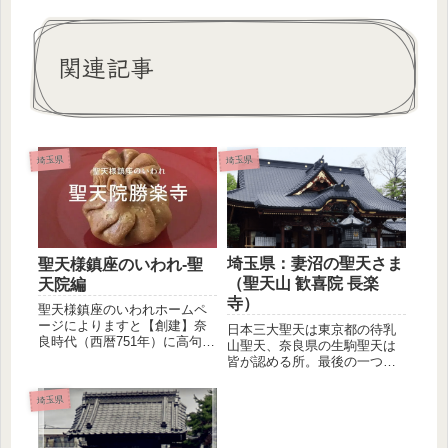
関連記事
埼玉県
埼玉県
埼玉県：妻沼の聖天さま
聖天様鎮座のいわれ-聖
（聖天山 歓喜院 長楽
天院編
寺）
聖天様鎮座のいわれホームペ
ージによりますと【創建】奈
日本三大聖天は東京都の待乳
良時代（西暦751年）に高句麗
山聖天、奈良県の生駒聖天は
からの渡来人 高麗王若光こま
皆が認める所。最後の一つは
...
と聞かれると、埼玉の妻沼聖
天（めぬ...
埼玉県