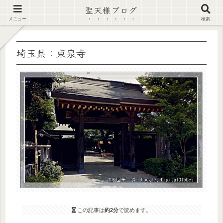
聖天様ブログ
【注意喚起】偽サイト及び偽情報に注意 ▶確認する◀
メニュー
検索
埼玉県：東泉寺
この記事は
約2分
で読めます。