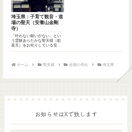
埼玉県：子育て観音・道
場の聖天（安養山金剛
寺）
「叶わない願いがない」とい
う霊験あらたかな聖天様（歓
喜天）をお祀りしている安養
山金剛寺、俗称＝子育て観
音・道場の...
ホーム
聖夫婦
全国の寺社
埼玉県
お知らせはXで致します