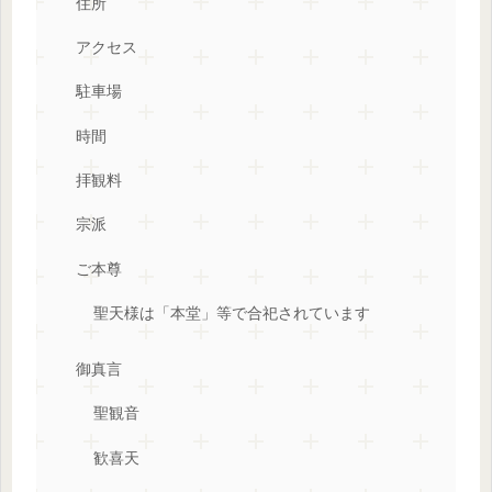
住所
アクセス
駐車場
時間
拝観料
宗派
ご本尊
聖天様は「本堂」等で合祀されています
御真言
聖観音
歓喜天