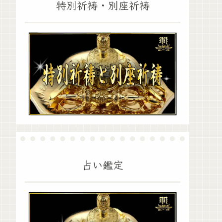
特別祈祷・別座祈祷
占い鑑定