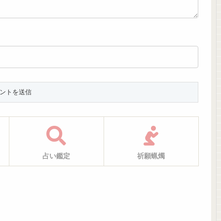
占い鑑定
祈願蝋燭