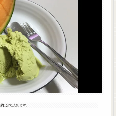
は
約1分
で読めます。