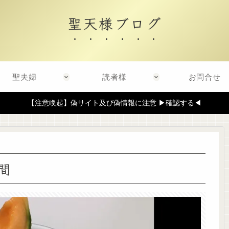
聖天様ブログ
聖夫婦
読者様
お問合せ
【注意喚起】偽サイト及び偽情報に注意 ▶確認する◀
間