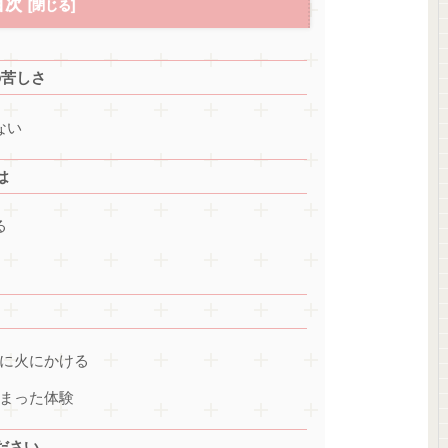
目次
の苦しさ
ない
は
る
分に火にかける
定まった体験
ださい