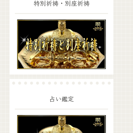
特別祈祷・別座祈祷
占い鑑定