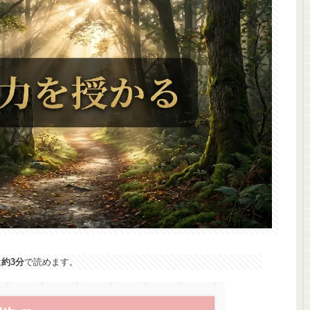
は
約3分
で読めます。