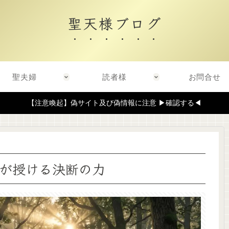
聖天様ブログ
聖夫婦
読者様
お問合せ
【注意喚起】偽サイト及び偽情報に注意 ▶確認する◀
が授ける決断の力