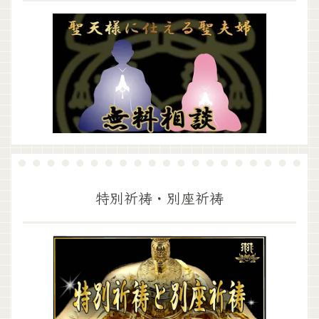
特別祈祷・別座祈祷