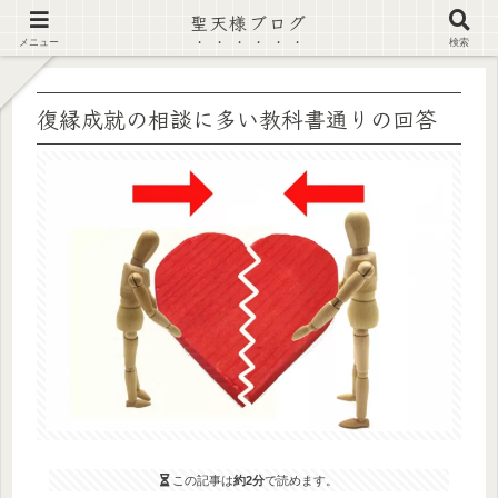
聖天様ブログ
【注意喚起】偽サイト及び偽情報に注意 ▶確認する◀
メニュー
検索
復縁成就の相談に多い教科書通りの回答
この記事は
約2分
で読めます。