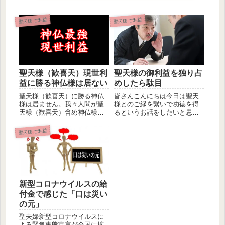
聖天様 ご利益
聖天様 ご利益
聖天様（歓喜天）現世利
聖天様の御利益を独り占
益に勝る神仏様は居ない
めしたら駄目
聖天様（歓喜天）に勝る神仏
皆さんこんにちは今日は聖天
様は居ません。我々人間が聖
様とのご縁を繋いで功徳を得
天様（歓喜天）含め神仏様に
るというお話をしたいと思い
望むことの多くは現世利益で
ます聖天様は秘仏であるが故
す。現世...
か聖天様...
聖天様 ご利益
新型コロナウイルスの給
付金で感じた「口は災い
の元」
聖夫婦新型コロナウイルスに
よる緊急事態宣言が全国に拡