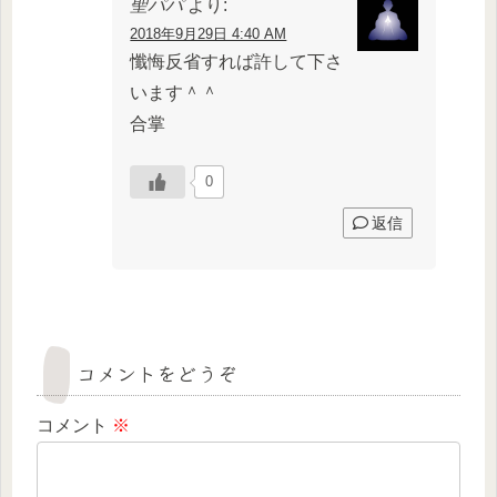
聖パパ
より:
2018年9月29日 4:40 AM
懺悔反省すれば許して下さ
います＾＾
合掌
0
返信
コメントをどうぞ
コメント
※