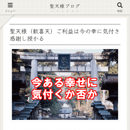
聖天様ブログ
【注意喚起】偽サイト及び偽情報に注意 ▶確認する◀
メニュー
検索
聖天様（歓喜天）ご利益は今の幸に気付き
感謝し授かる