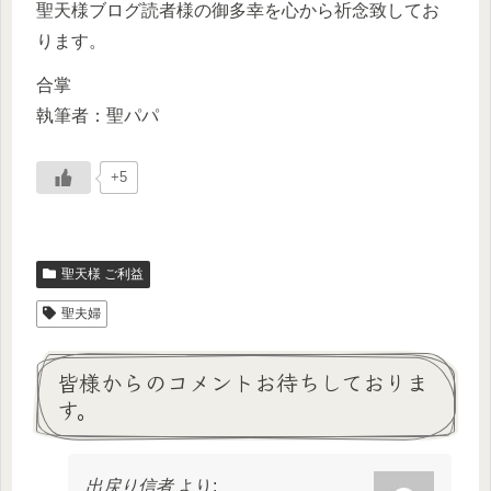
聖天様ブログ読者様の御多幸を心から祈念致してお
ります。
合掌
執筆者：聖パパ
+5
聖天様 ご利益
聖夫婦
皆様からのコメントお待ちしておりま
す。
出戻り信者
より: