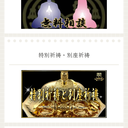
特別祈祷・別座祈祷