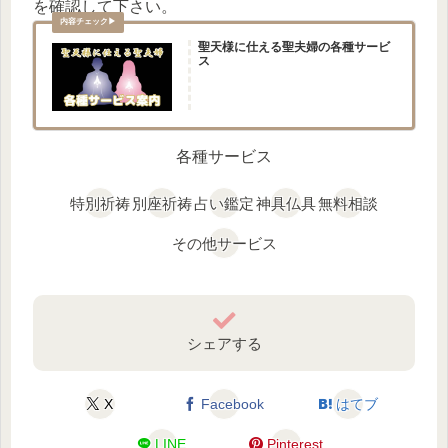
を確認して下さい。
聖天様に仕える聖夫婦の各種サービ
ス
各種サービス
特別祈祷
別座祈祷
占い鑑定
神具仏具
無料相談
その他サービス
シェアする
X
Facebook
はてブ
LINE
Pinterest