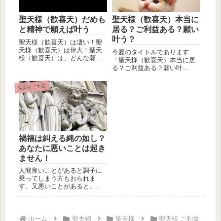
聖天様（歓喜天）だめも
聖天様（歓喜天）本当に
と精神で願えば叶う
居る？ご利益ある？願い
叶う？
聖天様（歓喜天）は凄い！聖
天様（歓喜天）は偉大！聖天
今夏のタイトルであります
様（歓喜天）は、どんな願い
「聖天様（歓喜天）本当に居
も叶えて叶えて下さる！これ
る？ご利益ある？願い叶
を何回説...
う？」ですが、これは無料相
談でも多い項目...
聖天様 ご利益
禍福は糾える縄の如し？
あなたに悪いことは起き
ません！
人間良いことがあると調子に
乗ってしまう方もおられま
す。又悪いことがあると、こ
の世の不幸を全て背負ったよ
うになる方...
ホーム
聖夫婦
聖天様
聖天様 ご利益