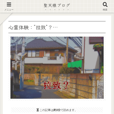
聖天様ブログ
【注意喚起】偽サイト及び偽情報に注意 ▶確認する◀
メニュー
検索
心霊体験：”拉致”？…
この記事は
約3分
で読めます。