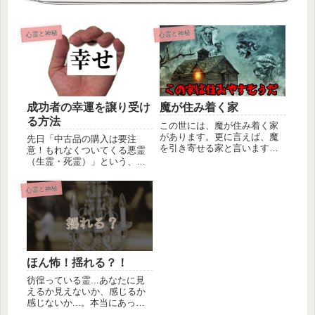
心霊と神秘
心霊と神秘
成功者の幸運を譲り受け
魔が住み着く家
る方法
この世には、魔が住み着く家
があります。更に言えば、魔
先日「中古品の購入は要注
を引き寄せる家と言います
意！もれなくついてくる悪霊
か、魔が好む家があります。
（生霊・死霊）」という、ネ
ここ読者様...
ガティブな記事を書きました
が、今回は...
心霊と神秘
ほん怖！揺れる？！
彷徨っている霊...あなたに見
えるか見えないか、感じるか
感じないか...。本当にあった
怖い話「明日はお休み！」