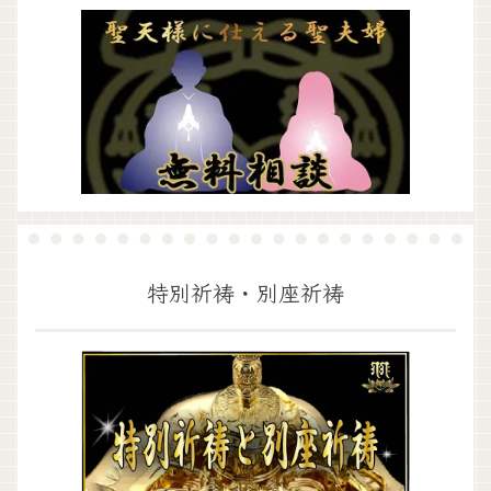
特別祈祷・別座祈祷