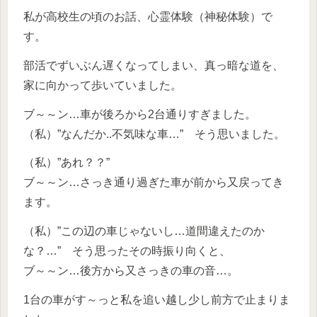
私が高校生の頃のお話、心霊体験（神秘体験）で
す。
部活でずいぶん遅くなってしまい、真っ暗な道を、
家に向かって歩いていました。
ブ～～ン…車が後ろから2台通りすぎました。
（私）”なんだか..不気味な車…” そう思いました。
（私）”あれ？？”
ブ～～ン…さっき通り過ぎた車が前から又戻ってき
ます。
（私）”この辺の車じゃないし…道間違えたのか
な？…” そう思ったその時振り向くと、
ブ～～ン…後方から又さっきの車の音…。
1台の車がす～っと私を追い越し少し前方で止まりま