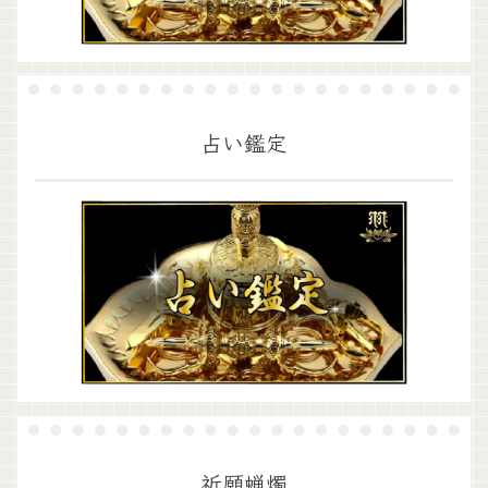
占い鑑定
祈願蝋燭