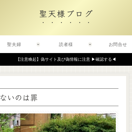
聖天様ブログ
聖夫婦
読者様
お問合せ
【注意喚起】偽サイト及び偽情報に注意 ▶確認する◀
ないのは罪