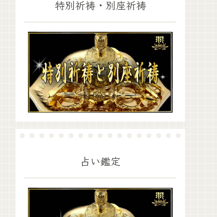
特別祈祷・別座祈祷
占い鑑定