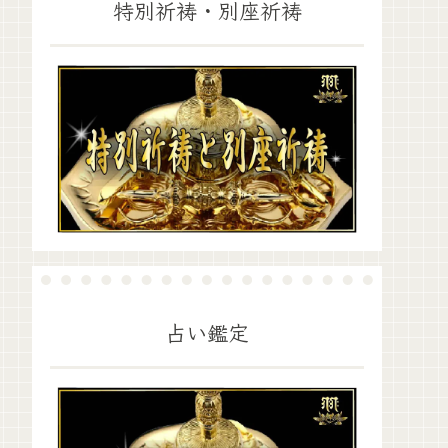
特別祈祷・別座祈祷
占い鑑定