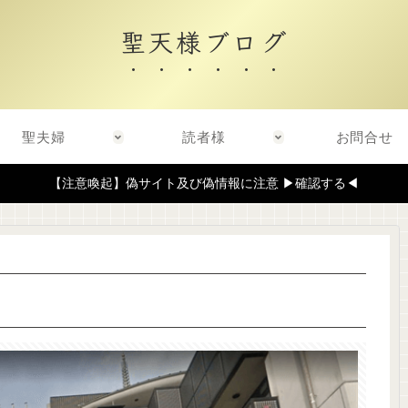
聖天様ブログ
聖夫婦
読者様
お問合せ
【注意喚起】偽サイト及び偽情報に注意 ▶確認する◀