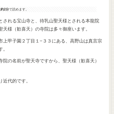
は
約2分
で読めます。
とされる宝山寺と、待乳山聖天様とされる本龍院
聖天様（歓喜天）の寺院は多々御座います。
市上甲子園２丁目１−３３にある、高野山は真言宗
す。
寺院の名前が聖天寺ですから、聖天様（歓喜天）
り近代的です。