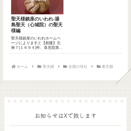
聖天様鎮座のいわれ-湯
島聖天（心城院）の聖天
様編
聖天様鎮座のいわれホームペ
ージによりますと【創建】元
禄７(１６９４)年、喜見院第三
世・宥海大僧都が開基湯島聖
天（...
ホーム
聖夫婦
全国の寺社
東京都
お知らせはXで致します