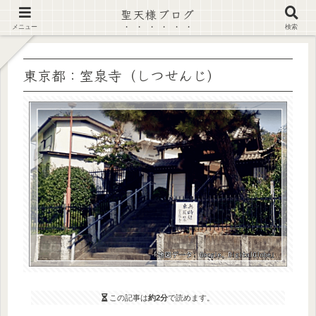
聖天様ブログ
【注意喚起】偽サイト及び偽情報に注意 ▶確認する◀
メニュー
検索
東京都：室泉寺（しつせんじ）
この記事は
約2分
で読めます。