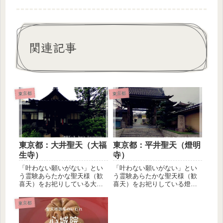
関連記事
東京都
東京都
東京都：大井聖天（大福
東京都：平井聖天（燈明
生寺）
寺）
「叶わない願いがない」とい
「叶わない願いがない」とい
う霊験あらたかな聖天様（歓
う霊験あらたかな聖天様（歓
喜天）をお祀りしている大福
喜天）をお祀りしている燈明
生寺、俗称＝大井聖天をご紹
寺、俗称＝平井聖天をご紹介
介します...
します。...
東京都