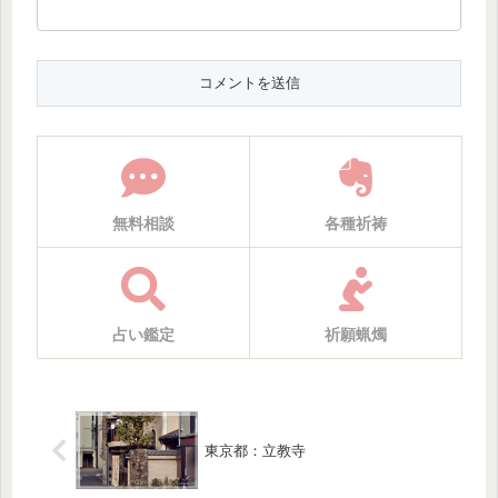
無料相談
各種祈祷
占い鑑定
祈願蝋燭
東京都：立教寺