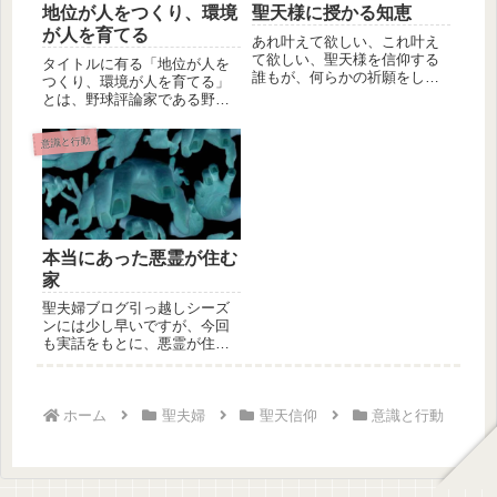
地位が人をつくり、環境
聖天様に授かる知恵
が人を育てる
あれ叶えて欲しい、これ叶え
て欲しい、聖天様を信仰する
タイトルに有る「地位が人を
誰もが、何らかの祈願をして
つくり、環境が人を育てる」
います。しかし、叶えて欲し
とは、野球評論家である野村
いと祈願...
克也氏の名言だと記憶してい
ます。野...
意識と行動
本当にあった悪霊が住む
家
聖夫婦ブログ引っ越しシーズ
ンには少し早いですが、今回
も実話をもとに、悪霊が住む
家の話をしたいと思います。
なお、こ...
ホーム
聖夫婦
聖天信仰
意識と行動