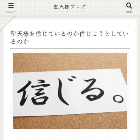
聖天様ブログ
【注意喚起】偽サイト及び偽情報に注意 ▶確認する◀
メニュー
検索
聖天様を信じているのか信じようとしてい
るのか