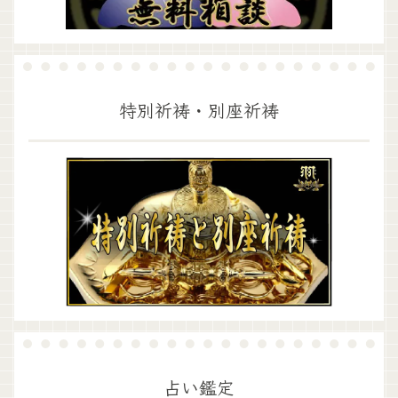
特別祈祷・別座祈祷
占い鑑定