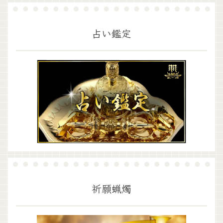
占い鑑定
祈願蝋燭