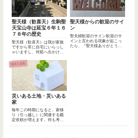
聖天様（歓喜天）生駒聖
聖天様からの歓迎のサイ
天宝山寺は延宝６年１６
ン
７８年の歴史
聖夫婦歓迎のサイン歓迎のサ
インと言われる現象が起こっ
聖天様（歓喜天）は我が家族
たら、『聖天様ありがとうご
ですから常に自宅にいらっし
ざいます。』と感謝しながら
ゃいますし、何処へ出かける
参拝させ...
にも一緒にいますが、やはり
聖天様（...
助言と忠告
災いある土地・災いある
家
毎年この時期になると、家移
り（引っ越し）に関連する鑑
定依頼が増えます。何も考え
ずに家移りする人がいます
が、これは...