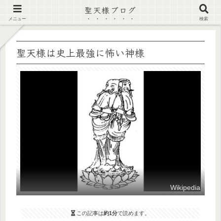
聖天様ブログ
【注意喚起】偽サイト及び偽情報に注意 ▶確認する◀
メニュー
検索
聖天様は史上最強に怖い神様
Wikipedia
この記事は
約1分
で読めます。