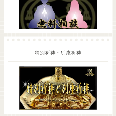
特別祈祷・別座祈祷