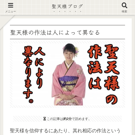
聖天様ブログ
【注意喚起】偽サイト及び偽情報に注意 ▶確認する◀
メニュー
検索
聖天様の作法は人によって異なる
この記事は
約2分
で読めます。
聖天様を信仰するにあたり、其れ相応の作法という