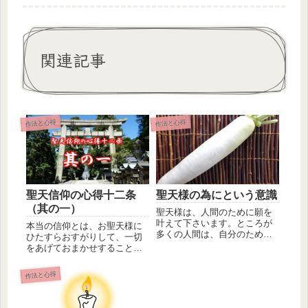
関連記事
作法と心得
作法と心得
聖天信仰の心得十二条
聖天様の為にという意識
（其の一）
聖天様は、人間のために願を
叶えて下さいます。ところが
本当の信仰とは、お聖天様に
多くの人間は、自分のための
ひたすらおすがりして、一切
ことしか意識しません。聖天
をあげておまかせすることで
様は人間...
ある。これは聖天信仰の心得
十二条の...
作法と心得