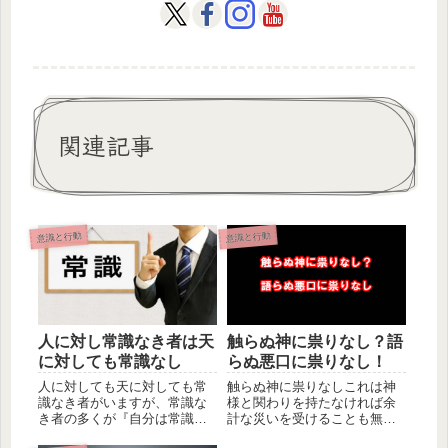
関連記事
意識と行動
意識と行動
人に対し常識なき者は天
触らぬ神に祟りなし？語
に対しても常識なし
らぬ悪口に祟りなし！
人に対しても天に対しても常
触らぬ神に祟りなしこれは神
識なき者がいますが、常識な
様と関わりを持たなければ余
き者の多くが『自分は常識が
計な災いを受けることも無い
ない』と思っていません。し
という意味です。しかし私か