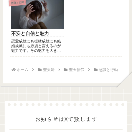
かしなが...
ら言えば...
意識と行動
不安と自信と魅力
恋愛成就にも復縁成就にも結
婚成就にも必須と言えるのが
魅力です。その魅力を大きく
左右するのが不安と自信で
す。不安あ...
ホーム
聖夫婦
聖天信仰
意識と行動
お知らせはXで致します