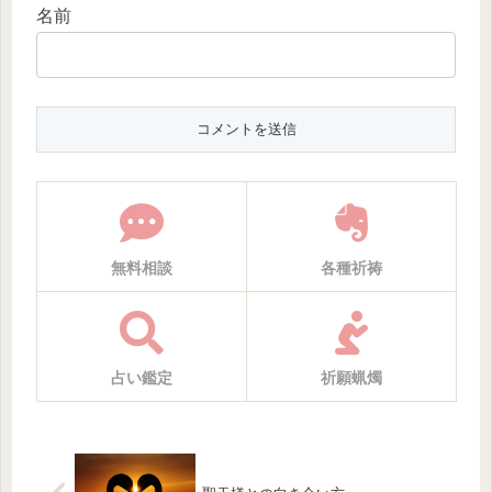
名前
無料相談
各種祈祷
占い鑑定
祈願蝋燭