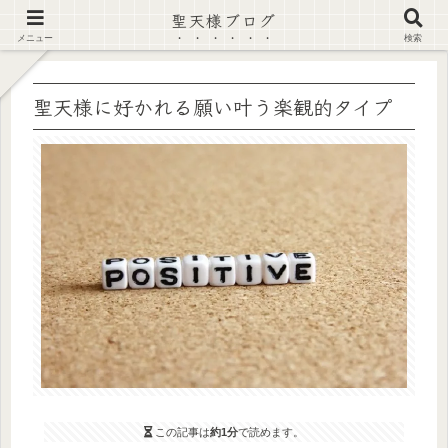
聖天様ブログ
【注意喚起】偽サイト及び偽情報に注意 ▶確認する◀
メニュー
検索
聖天様に好かれる願い叶う楽観的タイプ
この記事は
約1分
で読めます。