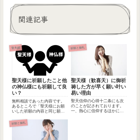
関連記事
祈願と御礼
聖夫婦
聖天様（歓喜天）に御祈
聖天様に祈願したこと他
祷した方が早く願い叶い
の神仏様にも祈願して良
易い理由
い？
聖天信仰の心得十二条にも次
無料相談であった内容です。
のことが記されております。
あるところで「聖天様にお願
一、熱心に信仰するほかに、
いした祈願の内容と同じ願い
自分の力の足りない所は、御
を、他の神社仏閣で他の神仏
祈祷を頼...
に願うの...
祈願と御礼