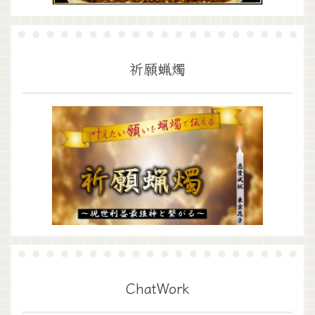
祈願蝋燭
ChatWork