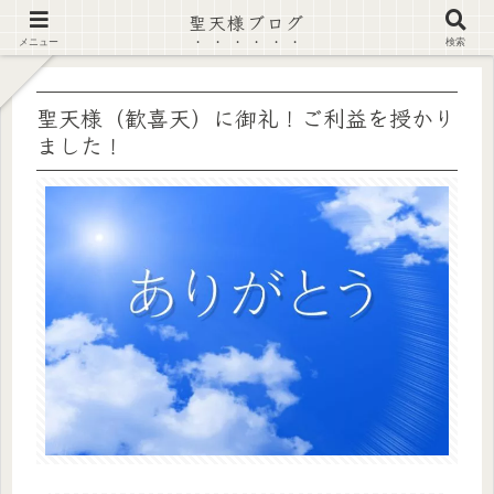
聖天様ブログ
【注意喚起】偽サイト及び偽情報に注意 ▶確認する◀
メニュー
検索
聖天様（歓喜天）に御礼！ご利益を授かり
ました！