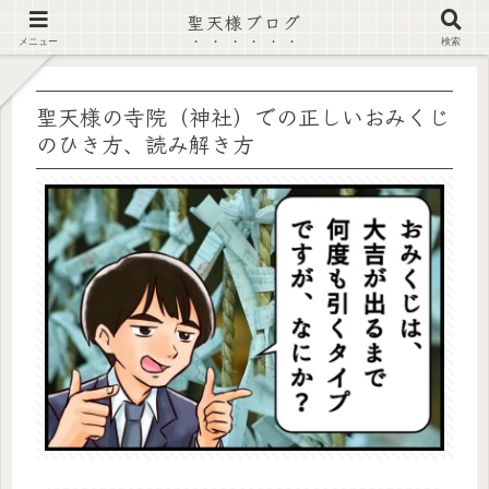
聖天様ブログ
【注意喚起】偽サイト及び偽情報に注意 ▶確認する◀
メニュー
検索
聖天様の寺院（神社）での正しいおみくじ
のひき方、読み解き方