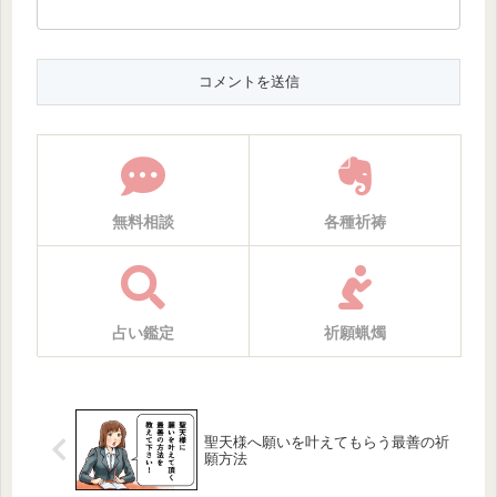
無料相談
各種祈祷
占い鑑定
祈願蝋燭
聖天様へ願いを叶えてもらう最善の祈
願方法