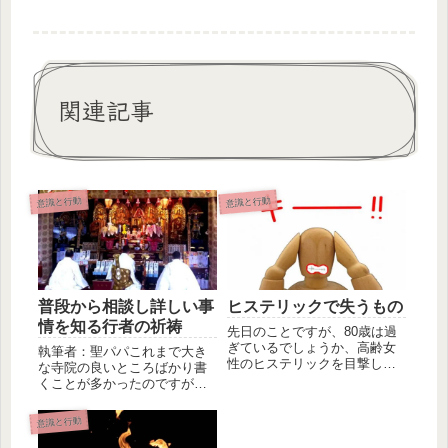
関連記事
意識と行動
意識と行動
普段から相談し詳しい事
ヒステリックで失うもの
情を知る行者の祈祷
先日のことですが、80歳は過
ぎているでしょうか、高齢女
執筆者：聖パパこれまで大き
性のヒステリックを目撃しま
な寺院の良いところばかり書
した。知り合いであろう男性
くことが多かったのですが、
に対し...
今回は小さな寺院の良いとこ
ろにもス...
意識と行動