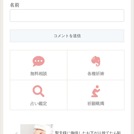
名前
無料相談
各種祈祷
占い鑑定
祈願蝋燭
聖天様に御供したお下がり捨てたら駄