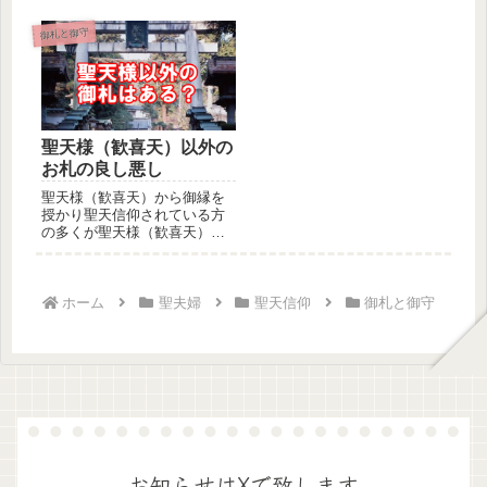
天）のお...
こととして、御札を置きっぱ
なし貼り...
御札と御守
聖天様（歓喜天）以外の
お札の良し悪し
聖天様（歓喜天）から御縁を
授かり聖天信仰されている方
の多くが聖天様（歓喜天）の
御守またはお札を授かってい
るかと存...
ホーム
聖夫婦
聖天信仰
御札と御守
お知らせはXで致します