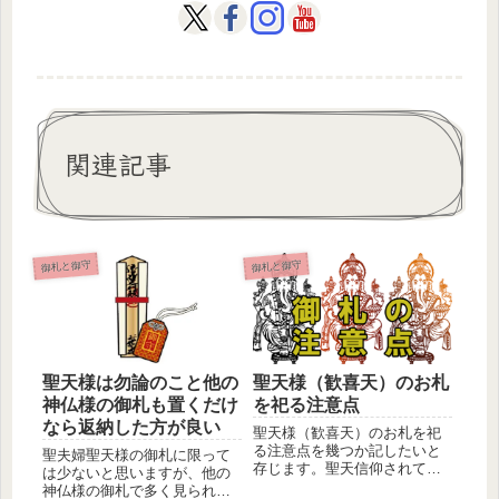
関連記事
御札と御守
御札と御守
聖天様は勿論のこと他の
聖天様（歓喜天）のお札
神仏様の御札も置くだけ
を祀る注意点
なら返納した方が良い
聖天様（歓喜天）のお札を祀
る注意点を幾つか記したいと
聖夫婦聖天様の御札に限って
存じます。聖天信仰されてい
は少ないと思いますが、他の
る多くの人は、聖天様（歓喜
神仏様の御札で多く見られる