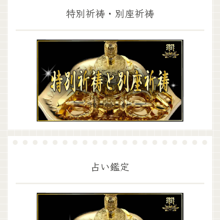
特別祈祷・別座祈祷
占い鑑定