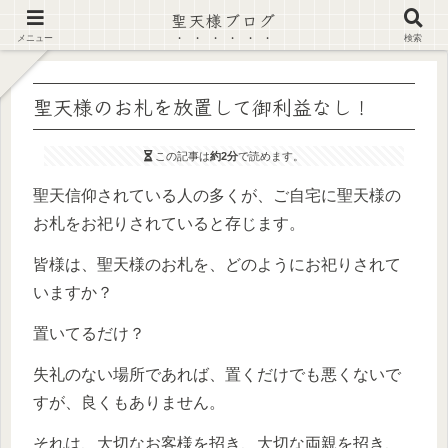
聖天様ブログ
【注意喚起】偽サイト及び偽情報に注意 ▶確認する◀
メニュー
検索
聖天様のお札を放置して御利益なし！
この記事は
約2分
で読めます。
聖天信仰されている人の多くが、ご自宅に聖天様の
お札をお祀りされていると存じます。
皆様は、聖天様のお札を、どのようにお祀りされて
いますか？
置いてるだけ？
失礼のない場所であれば、置くだけでも悪くないで
すが、良くもありません。
それは、大切なお客様を招き、大切な両親を招き、