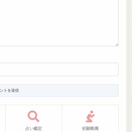
占い鑑定
祈願蝋燭