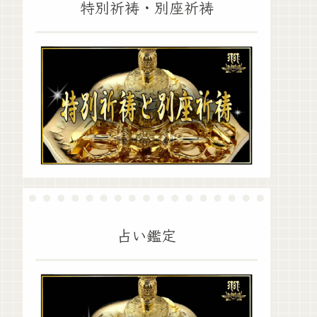
特別祈祷・別座祈祷
占い鑑定