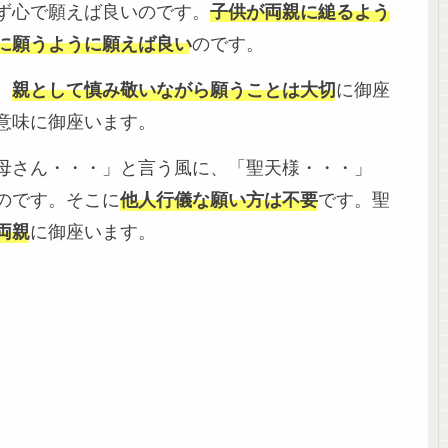
ず心で願えば良いのです。
子供が両親に縋るよう
に願うように願えば良い
のです。
、
親として慎み敬いながら願うことは大切
に御座
意味に御座います。
母さん・・・」と言う風に、「聖天様・・・」
のです。そこに
他人行儀な願い方は不要
です。聖
両親
に御座います。