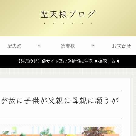
聖天様ブログ
聖夫婦
読者様
お問合せ
【注意喚起】偽サイト及び偽情報に注意 ▶確認する◀
が故に子供が父親に母親に願うが