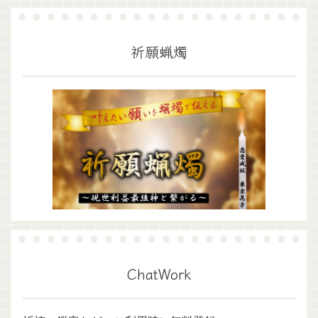
祈願蝋燭
ChatWork