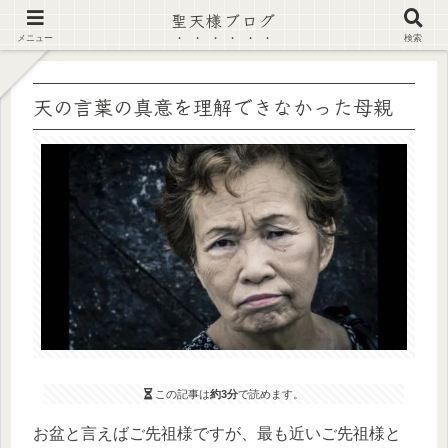
聖天様ブログ
【注意喚起】偽サイト及び偽情報に注意 ▶確認する◀
メニュー
検索
天の言葉の真意を理解できなかった母親
この記事は
約3分
で読めます。
お盆と言えばご先祖様ですが、最も近いご先祖様と