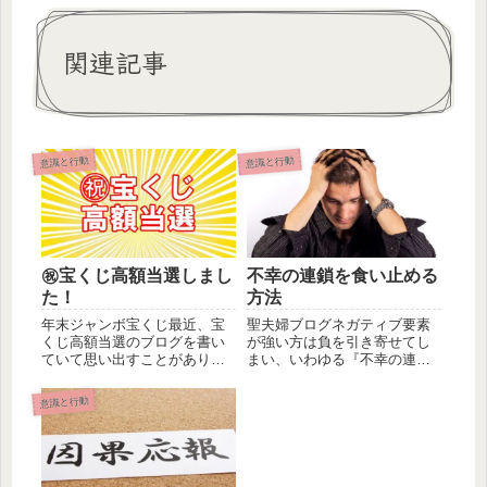
関連記事
意識と行動
意識と行動
㊗宝くじ高額当選しまし
不幸の連鎖を食い止める
た！
方法
年末ジャンボ宝くじ最近、宝
聖夫婦ブログネガティブ要素
くじ高額当選のブログを書い
が強い方は負を引き寄せてし
ていて思い出すことがありま
まい、いわゆる『不幸の連
す。実は私、宝くじ高額当選
鎖』にハマってしまう方がい
したこと...
ます。不幸...
意識と行動