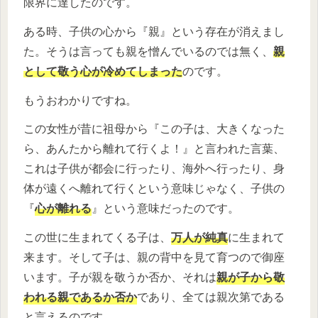
限界に達したのです。
ある時、子供の心から『親』という存在が消えまし
た。そうは言っても親を憎んでいるのでは無く、
親
として敬う心が冷めてしまった
のです。
もうおわかりですね。
この女性が昔に祖母から『この子は、大きくなった
ら、あんたから離れて行くよ！』と言われた言葉、
これは子供が都会に行ったり、海外へ行ったり、身
体が遠くへ離れて行くという意味じゃなく、子供の
『
心が離れる
』という意味だったのです。
この世に生まれてくる子は、
万人が純真
に生まれて
来ます。そして子は、親の背中を見て育つので御座
います。子が親を敬うか否か、それは
親が子から敬
われる親であるか否か
であり、全ては親次第である
と言えるのです。