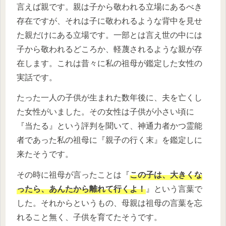
言えば親です。親は子から敬われる立場にあるべき
存在ですが、それは子に敬われるような背中を見せ
た親だけにある立場です。一部とは言え世の中には
子から敬われるどころか、軽蔑されるような親が存
在します。これは昔々に私の祖母が鑑定した女性の
実話です。
たった一人の子供が生まれた数年後に、夫を亡くし
た女性がいました。その女性は子供が小さい頃に
『当たる』という評判を聞いて、神通力者かつ霊能
者であった私の祖母に『親子の行く末』を鑑定しに
来たそうです。
その時に祖母が言ったことは『
この子は、大きくな
ったら、あんたから離れて行くよ！
』という言葉で
した。それからというもの、母親は祖母の言葉を忘
れること無く、子供を育てたそうです。