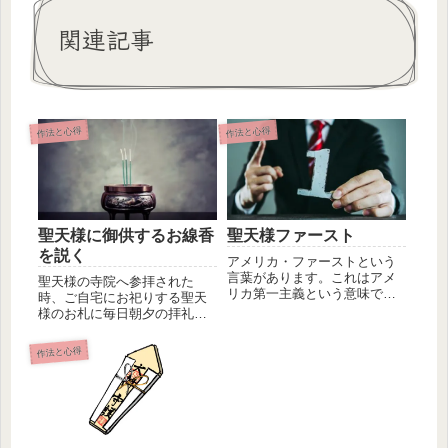
関連記事
作法と心得
作法と心得
聖天様に御供するお線香
聖天様ファースト
を説く
アメリカ・ファーストという
言葉があります。これはアメ
聖天様の寺院へ参拝された
リカ第一主義という意味で
時、ご自宅にお祀りする聖天
す。これが日本ファーストに
様のお札に毎日朝夕の拝礼を
なれば、日...
される時は、蝋燭に火を灯
し、お線香を...
作法と心得