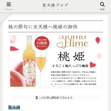
聖天様ブログ
【注意喚起】偽サイト及び偽情報に注意 ▶確認する◀
メニュー
検索
桃の節句に女天様へ桃姫の御供
この記事は
約1分
で読めます。
聖夫婦