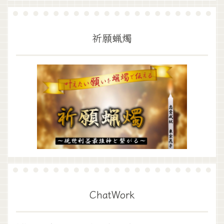
祈願蝋燭
ChatWork