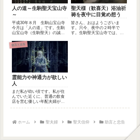
人の道～生駒聖天宝山寺
聖天様（歓喜天）浴油祈
～
祷を夜中に目覚め想う
平成30年８月 生駒山宝山寺
皆さん、おはようございま
今月は「人の道」です。生駒
す。只今、夜中の２時半で
山宝山寺（生駒聖天）の誠に
す。生駒聖天宝山寺では、聖
有り難い御言葉で御座いま
天様（歓喜天）への浴油祈祷
す。明日...
が行われえい...
助言と忠告
霊能力や神通力が欲しい
人
まだ私が幼い頃です。私が住
んでいた近くに、普通の飲食
店を営む優しい年配夫婦がい
ました。妻の方は信心深く雨
の日も風...
ホーム
聖夫婦
聖天信仰
助言と忠告