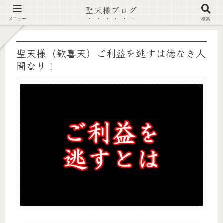
聖天様ブログ
【注意喚起】偽サイト及び偽情報に注意 ▶確認する◀
メニュー
検索
聖天様（歓喜天）ご利益を逃すは徳なき人
間なり！