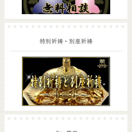
特別祈祷・別座祈祷