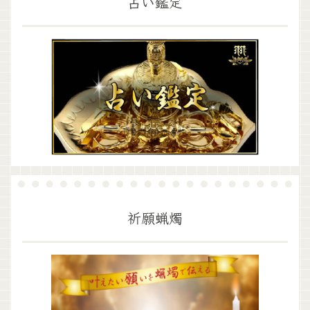
占い鑑定
祈願蝋燭