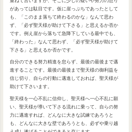
重ねて言いますが、そこに少しの疑いや努力の怠り
があっては駄目です。仮に崖っぷちであったとして
も、「このまま落ちて終わるのかな」なんて思わ
ず、「必ず聖天様が助けて下さる」と思えるか否か
です。例え崖から落ちて急降下している最中でも、
「終わった」なんて思わず、「必ず聖天様が助けて
下さる」と思えるか否かです。
自分のできる努力精進を怠らず、最後の最後まで邁
進することです。最後の最後まで聖天様の御利益を
信じ切り、自らの行動に邁進しておれば、聖天様が
助けて下さいます。
聖天様を一心不乱に信仰し、聖天様へ一心不乱に願
い、聖天様が導いて下さる流れに乗って、自らの努
力に邁進すれば、どんなに大きな試練であろうと
も、どんなに大きな壁であろうとも、必ずや乗り越
え成し遂げることができると存じます。