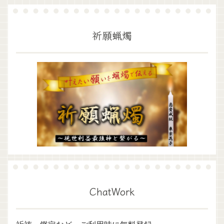
祈願蝋燭
ChatWork