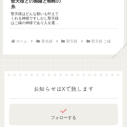
聖天様との御縁と蜘蛛の
糸
聖天様はどんな願いも叶えて
くれる神様ですしかし聖天様
はご縁の神様であり人を選ぶ
神様です聖天様からご縁を授
かれない...
ホーム
聖夫婦
聖天様
聖天様 ご縁
お知らせはXで致します
フォローする