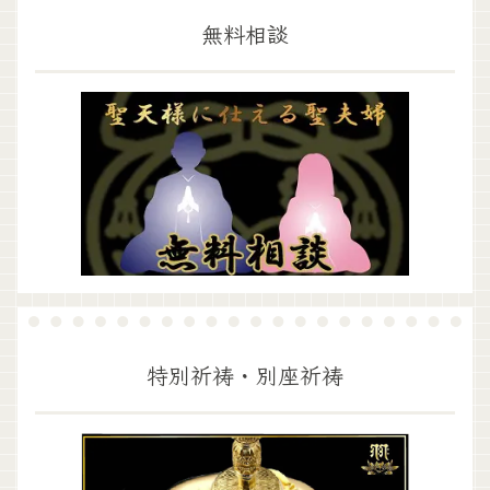
無料相談
特別祈祷・別座祈祷