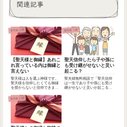
関連記事
聖天様 ご縁
聖天様 ご縁
【聖天様と御縁】あれこ
聖天信仰したら子や孫に
れ言っている内は御縁と
も受け継がせないと災い
言えない
起こる？
聖天様は人を選ぶ神様です。
聖夫婦無料相談で「聖天信仰
聖天様を信仰したくても御縁
は一生であり子や孫にも受け
を授からないと信仰できませ
継がせないと災いが起こると
ん。つまり聖天様を信仰でき
聞いたことがあるのですが本
るか否か...
当でしょ...
聖天様 ご縁