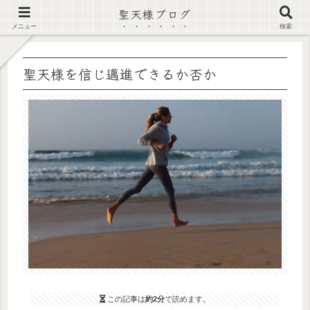
聖天様ブログ
【注意喚起】偽サイト及び偽情報に注意 ▶確認する◀
メニュー
検索
聖天様を信じ邁進できるか否か
この記事は
約2分
で読めます。