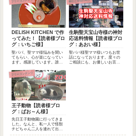
フリーコンテンツ
神社と寺院の紹介
DELISH KITCHEN で作
生駒聖天宝山寺様の神対
ってみた！【読者様ブロ
応送料情報【読者様ブロ
グ：いちご様】
グ：あおい様】
聖パパ、聖ママ様悩みを聞い
聖パパ様聖ママ様いつもお世
てもらい、心が楽になってい
話になっております。度々の
ます。感謝しています。誰か
ご相談にも、お優しいお言葉
に悩みを打ち明けるだけでこ
を掛けて頂き、本当に感謝し
んなに楽...
ておりま...
フリーコンテンツ
王子動物【読者様ブロ
グ：ぱお～ん様】
先日王子動物園に行ってきま
した。なんと、私一人で怪獣
チビちゃん二人を連れて出か
けたのは初めてです。（ちな