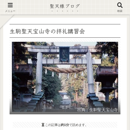
聖天様ブログ
【注意喚起】偽サイト及び偽情報に注意 ▶確認する◀
メニュー
検索
生駒聖天宝山寺の拝礼講習会
出典：生駒聖天宝山寺
この記事は
約1分
で読めます。