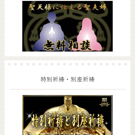
特別祈祷・別座祈祷