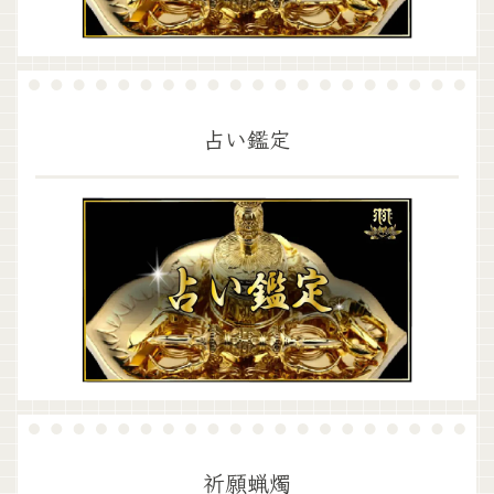
占い鑑定
祈願蝋燭