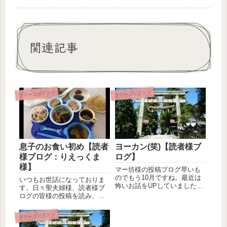
関連記事
フリーコンテンツ
フリーコンテンツ
息子のお食い初め【読者
ヨーカン(笑)【読者様ブ
様ブログ：りえっくま
ログ】
様】
マー坊様の投稿ブログ早いも
のでもう10月ですね。最近は
いつもお世話になっておりま
怖いお話をUPしていました
す。日々聖夫婦様、読者様ブ
が、今回は、慌てん坊の私が
ログの皆様の投稿を読み、学
やらか...
ばせてもらっています。今回
も聖パパ...
フリーコンテンツ