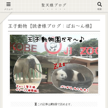
聖天様ブログ
【注意喚起】偽サイト及び偽情報に注意 ▶確認する◀
メニュー
検索
王子動物【読者様ブログ：ぱお～ん様】
この記事は
約1分
で読めます。