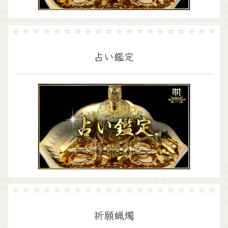
占い鑑定
祈願蝋燭