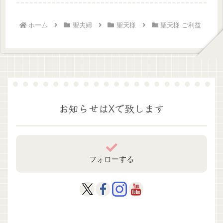
天様（歓喜天）に祈祷する人
の特徴を...
ホーム
聖夫婦
聖天様
聖天様 ご利益
お知らせはXで致します
フォローする