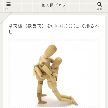
聖天様ブログ
【注意喚起】偽サイト及び偽情報に注意 ▶確認する◀
メニュー
検索
聖天様（歓喜天）を◯◯に◯◯まで縋るべ
し！