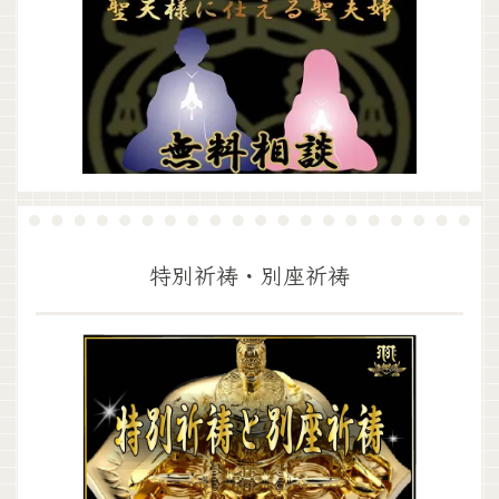
特別祈祷・別座祈祷