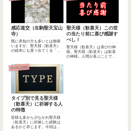
感応道交（生駒聖天宝山
聖天様（歓喜天）この世
寺）
の当たり前に喜び感謝す
べし！
既に承知の方も多いとは御座
いますが、聖天様（歓喜天）
聖天様（歓喜天）は喜びの神
の経本にも度々出てくる「感
様。聖天様（歓喜天）は歓喜
応道交」という御言葉。生駒
の神様。人間が喜ぶことで聖
聖天宝山...
天様（歓喜天）も喜ばれる。
人間が歓...
聖天様 ご利益
タイプ別で見る聖天様
（歓喜天）に祈祷する人
の特徴
皆様も多から少なかれ聖天様
（歓喜天）に祈祷した経験は
あるかと存じます。今回は聖