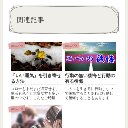
関連記事
成就の心得
成就の心得
「いい運気」を引き寄せ
行動の無い後悔と行動の
る方法
有る後悔
コロナもまだまだ収束せず、
この世を生きるに行動しない
生活も色々と大変な方も多い
で後悔することあれば行動し
世の中です。こんなご時世で
て後悔することもあります。
は、「運気が悪い」と言われ
同じ後悔するにしても行動し
る方も多...
ない後悔...
成就の心得