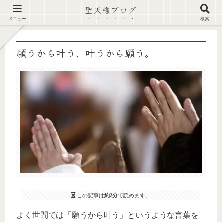
聖天様ブログ
【注意喚起】偽サイト及び偽情報に注意 ▶確認する◀
メニュー
検索
願うから叶う、叶うから願う。
この記事は
約2分
で読めます。
よく世間では「願うから叶う」というような言葉を