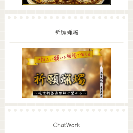
祈願蝋燭
ChatWork