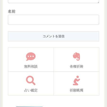
名前
無料相談
各種祈祷
占い鑑定
祈願蝋燭