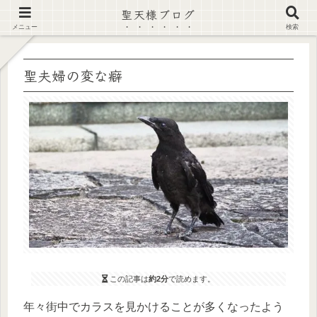
聖天様ブログ
【注意喚起】偽サイト及び偽情報に注意 ▶確認する◀
メニュー
検索
聖夫婦の変な癖
この記事は
約2分
で読めます。
年々街中でカラスを見かけることが多くなったよう