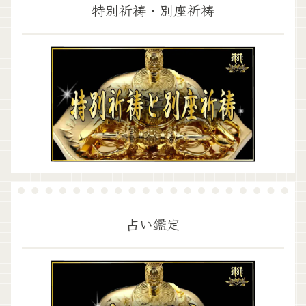
特別祈祷・別座祈祷
占い鑑定