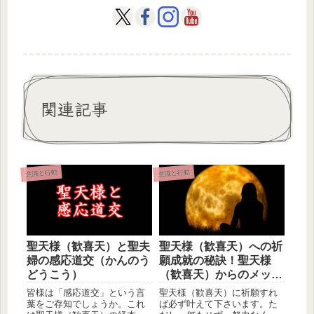
関連記事
意識と行動
意識と行動
聖天様（歓喜天）と聖夫
聖天様（歓喜天）への祈
婦の感応道交（かんのう
願成就の秘訣！聖天様
どうこう）
（歓喜天）からのメッセ
ージを見逃さない！
皆様は「感応道交」という言
聖天様（歓喜天）に祈願すれ
葉をご存知でしょうか。これ
ば必ず叶えて下さいます。た