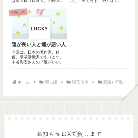
は聖天様（歓喜天）の経本に
だし、何もせず、努力なくし
も出てくる言葉です。ちなみ
て叶えては下さいません。何
に感応道...
かを祈願...
意識と行動
運が良い人と運が悪い人
今回は、日本の著作家、俳
優、講演活動家であります、
中谷彰宏さんの『運がいい人
も、運が悪い人もいない。運
がいいと思...
ホーム
聖夫婦
聖天信仰
意識と行動
お知らせはXで致します