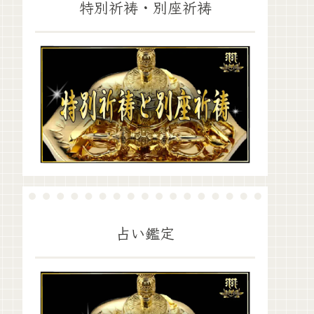
特別祈祷・別座祈祷
占い鑑定