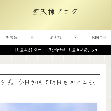
聖天様ブログ
聖夫婦
読者様
お問合せ
【注意喚起】偽サイト及び偽情報に注意 ▶確認する◀
らず。今日が凶で明日も凶とは限