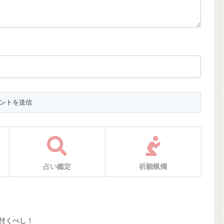
占い鑑定
祈願蝋燭
付くべし！