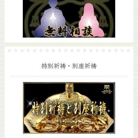
特別祈祷・別座祈祷