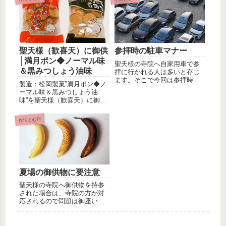
聖天様（歓喜天）に御供
参拝時の駐車マナー
│満月ポン◆ノーマル味
聖天様の寺院へ自家用車で参
＆黒みつしょう油味
拝に行かれる人は多いと存じ
ます。そこで今回は参拝時の
製造：松岡製菓”満月ポン◆ノ
駐車マナーについて書きたい
ーマル味＆黒みつしょう油
と思いま...
味”を聖天様（歓喜天）に御供
しました！名称：焼菓子原材
料名：...
作法と心得
夏場の御供物に要注意
聖天様の寺院へ御供物を持参
された場合は、寺院の方が対
応されるので問題は御座いま
せんが、ご自宅に聖天様のお
札を祀る...