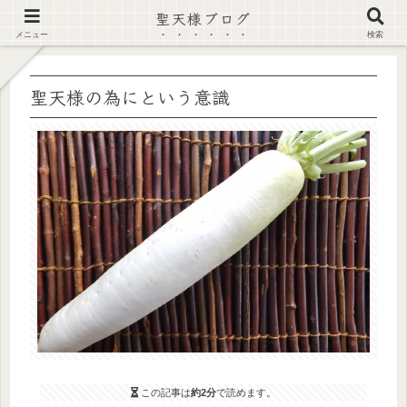
聖天様ブログ
【注意喚起】偽サイト及び偽情報に注意 ▶確認する◀
メニュー
検索
聖天様の為にという意識
この記事は
約2分
で読めます。