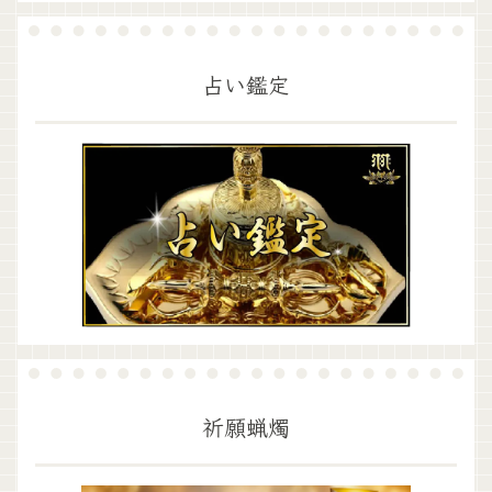
占い鑑定
祈願蝋燭